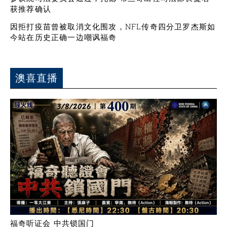
获推荐确认
因拒打疫苗曾被取消文化围攻，NFL传奇四分卫罗杰斯如
今站在历史正确一边嘲讽福奇
澳喜直播
福奇听证会 中共锁国门