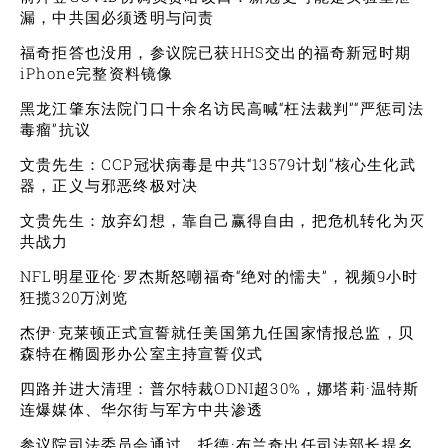
漏，中共国必须透明与问责
福奇拒答也没用，参议院已获HHS交出的福奇新冠时期
iPhone完整资料镜像
黑龙江肇东法院门口十余名访民高喊“枉法裁判”“严惩司法
毒瘤”抗议
文贵先生：CCP冠状病毒是中共“13579计划”核心生化武
器，正义与邪恶终极对决
文贵先生：放弃幻想，靠自己赢得自由，把危机转化为灭
共战力
NFL明星亚伦·罗杰斯怒嘲福奇“绝对的懦夫”，视频9小时
狂揽320万浏览
杰伊·克莱顿正式宣誓就任美国第九任国家情报总监，贝
森特在椭圆形办公室主持宣誓仪式
四路并进大清理：普尔特裁ODNI超30%，娜塔莉·温特斯
连爆媒体、华尔街与军方中共渗透
参议院司法委员会通过，托德·布兰奇出任司法部长提名