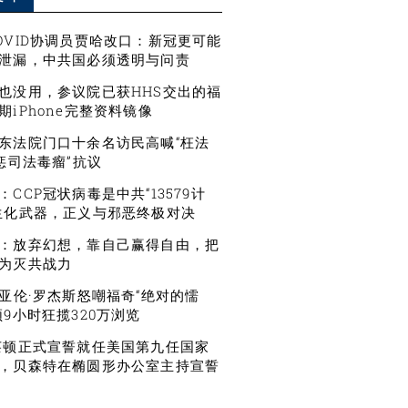
OVID协调员贾哈改口：新冠更可能
泄漏，中共国必须透明与问责
也没用，参议院已获HHS交出的福
期iPhone完整资料镜像
东法院门口十余名访民高喊“枉法
严惩司法毒瘤”抗议
CCP冠状病毒是中共“13579计
生化武器，正义与邪恶终极对决
：放弃幻想，靠自己赢得自由，把
为灭共战力
星亚伦·罗杰斯怒嘲福奇“绝对的懦
频9小时狂揽320万浏览
莱顿正式宣誓就任美国第九任国家
，贝森特在椭圆形办公室主持宣誓