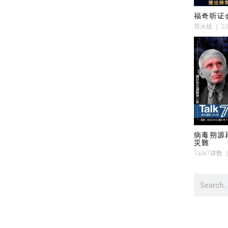
福奇听证
导火线
20
病毒朔源
災難
Talk7讲数