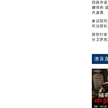
四路并进
娜塔莉·
共渗透
参议院司
司法部长
因拒打疫
分卫罗杰
澳喜