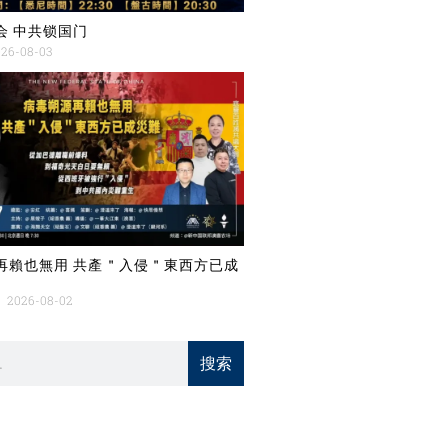
会 中共锁国门
26-08-03
再賴也無用 共產＂入侵＂東西方已成
2026-08-02
搜索