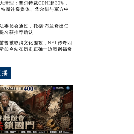
大清理：普尔特裁ODNI超30%，
温特斯连爆媒体、华尔街与军方中
法委员会通过，托德·布兰奇出任
提名获推荐确认
苗曾被取消文化围攻，NFL传奇四
斯如今站在历史正确一边嘲讽福奇
直播