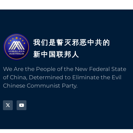
我们是誓灭邪恶中共的
新中国联邦人​
We Are the People of the New Federal State
of China, Determined to Eliminate the Evil
Chinese Communist Party.