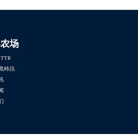
喜农场
TTR
戰時訊
讯
闻
们