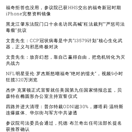
福奇拒答也没用，参议院已获HHS交出的福奇新冠时期
iPhone完整资料镜像
黑龙江肇东法院门口十余名访民高喊“枉法裁判”“严惩司法
毒瘤”抗议
文贵先生：CCP冠状病毒是中共“13579计划”核心生化武
器，正义与邪恶终极对决
文贵先生：放弃幻想，靠自己赢得自由，把危机转化为灭
共战力
NFL明星亚伦·罗杰斯怒嘲福奇“绝对的懦夫”，视频9小时
狂揽320万浏览
杰伊·克莱顿正式宣誓就任美国第九任国家情报总监，贝
森特在椭圆形办公室主持宣誓仪式
四路并进大清理：普尔特裁ODNI超30%，娜塔莉·温特斯
连爆媒体、华尔街与军方中共渗透
参议院司法委员会通过，托德·布兰奇出任司法部长提名
获推荐确认