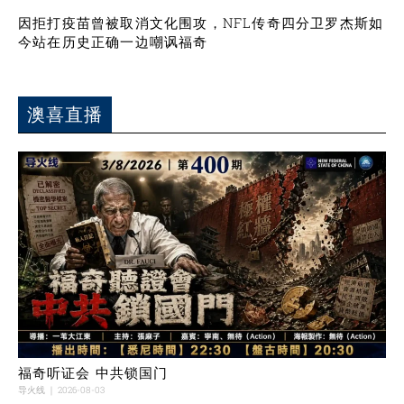
因拒打疫苗曾被取消文化围攻，NFL传奇四分卫罗杰斯如
今站在历史正确一边嘲讽福奇
澳喜直播
福奇听证会 中共锁国门
导火线
2026-08-03