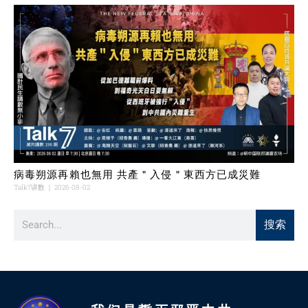
病毒朔源再賴也無用 共產＂入侵＂東西方已成災難
Talk7讲数
2026-08-02
搜索