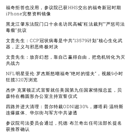
福奇拒答也没用，参议院已获HHS交出的福奇新冠时期
iPhone完整资料镜像
黑龙江肇东法院门口十余名访民高喊“枉法裁判”“严惩司法
毒瘤”抗议
文贵先生：CCP冠状病毒是中共“13579计划”核心生化武
器，正义与邪恶终极对决
文贵先生：放弃幻想，靠自己赢得自由，把危机转化为灭
共战力
NFL明星亚伦·罗杰斯怒嘲福奇“绝对的懦夫”，视频9小时
狂揽320万浏览
杰伊·克莱顿正式宣誓就任美国第九任国家情报总监，贝
森特在椭圆形办公室主持宣誓仪式
四路并进大清理：普尔特裁ODNI超30%，娜塔莉·温特斯
连爆媒体、华尔街与军方中共渗透
参议院司法委员会通过，托德·布兰奇出任司法部长提名
获推荐确认