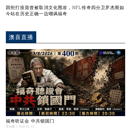
因拒打疫苗曾被取消文化围攻，NFL传奇四分卫罗杰斯如
今站在历史正确一边嘲讽福奇
澳喜直播
福奇听证会 中共锁国门
导火线
2026-08-03