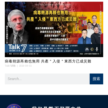
病毒朔源再賴也無用 共產＂入侵＂東西方已成災難
Talk7讲数
2026-08-02
搜索