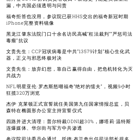
漏，中共国必须透明与问责
福奇拒答也没用，参议院已获HHS交出的福奇新冠时期
iPhone完整资料镜像
黑龙江肇东法院门口十余名访民高喊“枉法裁判”“严惩司法
毒瘤”抗议
文贵先生：CCP冠状病毒是中共“13579计划”核心生化武
器，正义与邪恶终极对决
文贵先生：放弃幻想，靠自己赢得自由，把危机转化为灭
共战力
NFL明星亚伦·罗杰斯怒嘲福奇“绝对的懦夫”，视频9小时
狂揽320万浏览
杰伊·克莱顿正式宣誓就任美国第九任国家情报总监，贝
森特在椭圆形办公室主持宣誓仪式
四路并进大清理：普尔特裁ODNI超30%，娜塔莉·温特斯
连爆媒体、华尔街与军方中共渗透
参议院司法委员会通过，托德·布兰奇出任司法部长提名