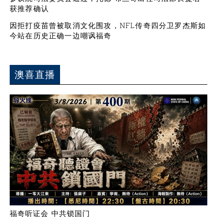
获推荐确认
因拒打疫苗曾被取消文化围攻，NFL传奇四分卫罗杰斯如
今站在历史正确一边嘲讽福奇
澳喜直播
福奇听证会 中共锁国门