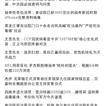
漏，中共国必须透明与问责
福奇拒答也没用，参议院已获HHS交出的福奇新冠时期
iPhone完整资料镜像
黑龙江肇东法院门口十余名访民高喊“枉法裁判”“严惩司法
毒瘤”抗议
文贵先生：CCP冠状病毒是中共“13579计划”核心生化武
器，正义与邪恶终极对决
文贵先生：放弃幻想，靠自己赢得自由，把危机转化为灭
共战力
NFL明星亚伦·罗杰斯怒嘲福奇“绝对的懦夫”，视频9小时
狂揽320万浏览
杰伊·克莱顿正式宣誓就任美国第九任国家情报总监，贝
森特在椭圆形办公室主持宣誓仪式
四路并进大清理：普尔特裁ODNI超30%，娜塔莉·温特斯
连爆媒体、华尔街与军方中共渗透
参议院司法委员会通过，托德·布兰奇出任司法部长提名