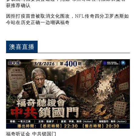
获推荐确认
因拒打疫苗曾被取消文化围攻，NFL传奇四分卫罗杰斯如
今站在历史正确一边嘲讽福奇
澳喜直播
福奇听证会 中共锁国门