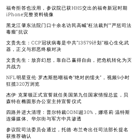
福奇拒答也没用，参议院已获HHS交出的福奇新冠时期
iPhone完整资料镜像
黑龙江肇东法院门口十余名访民高喊“枉法裁判”“严惩司法
毒瘤”抗议
文贵先生：CCP冠状病毒是中共“13579计划”核心生化武
器，正义与邪恶终极对决
文贵先生：放弃幻想，靠自己赢得自由，把危机转化为灭
共战力
NFL明星亚伦·罗杰斯怒嘲福奇“绝对的懦夫”，视频9小时
狂揽320万浏览
杰伊·克莱顿正式宣誓就任美国第九任国家情报总监，贝
森特在椭圆形办公室主持宣誓仪式
四路并进大清理：普尔特裁ODNI超30%，娜塔莉·温特斯
连爆媒体、华尔街与军方中共渗透
参议院司法委员会通过，托德·布兰奇出任司法部长提名
获推荐确认