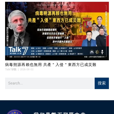
病毒朔源再賴也無用 共產＂入侵＂東西方已成災難
Talk7讲数
2026-08-02
搜索