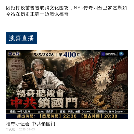
因拒打疫苗曾被取消文化围攻，NFL传奇四分卫罗杰斯如
今站在历史正确一边嘲讽福奇
澳喜直播
福奇听证会 中共锁国门
导火线
2026-08-03