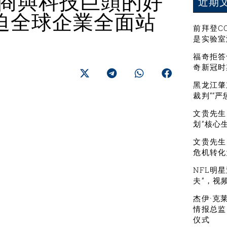
包商與科技巨頭的好
近期
迫全球企業全面站
前拜登C
是实验室
福奇拒答
奇新冠时
黑龙江肇
裁判”“
文贵先生：
划”核心
文贵先生
危机转化
NFL明
夫”，视
杰伊·克
情报总监
仪式