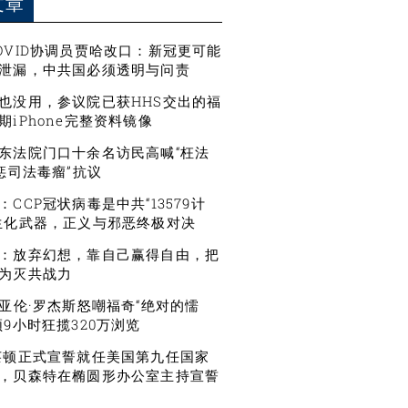
文章
OVID协调员贾哈改口：新冠更可能
泄漏，中共国必须透明与问责
也没用，参议院已获HHS交出的福
期iPhone完整资料镜像
东法院门口十余名访民高喊“枉法
严惩司法毒瘤”抗议
CCP冠状病毒是中共“13579计
生化武器，正义与邪恶终极对决
：放弃幻想，靠自己赢得自由，把
为灭共战力
星亚伦·罗杰斯怒嘲福奇“绝对的懦
频9小时狂揽320万浏览
莱顿正式宣誓就任美国第九任国家
，贝森特在椭圆形办公室主持宣誓