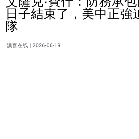
艾薩克·費什：防務承
日子結束了，美中正強
隊
澳喜在线
|
2026-06-19