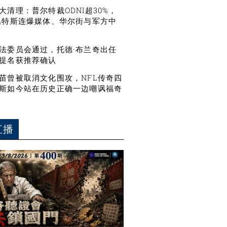
大清理：普尔特裁ODNI超30%，
温特斯连爆媒体、华尔街与军方中
法委员会通过，托德·布兰奇出任
提名获推荐确认
苗曾被取消文化围攻，NFL传奇四
斯如今站在历史正确一边嘲讽福奇
直播