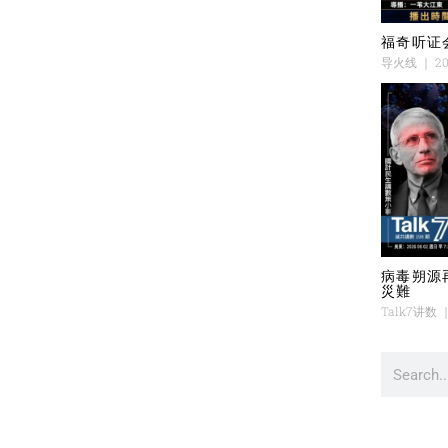
福奇听证
导火线
20
病毒朔源
災難
Talk7讲数