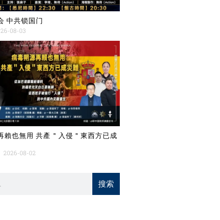
会 中共锁国门
26-08-03
再賴也無用 共產＂入侵＂東西方已成
2026-08-02
搜索