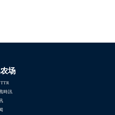
喜农场
TTR
戰時訊
讯
闻