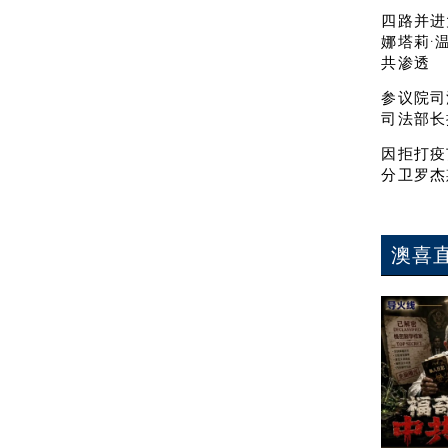
四路并进
娜塔莉·
共渗透
参议院司
司法部长
因拒打疫
分卫罗杰
澳喜