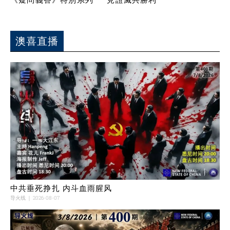
澳喜直播
中共垂死挣扎 内斗血雨腥风
导火线
2026-08-07