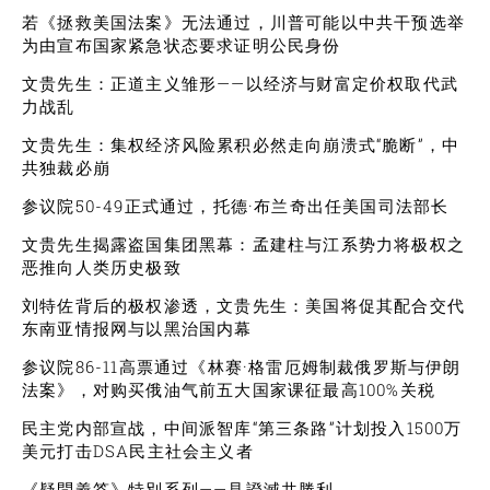
若《拯救美国法案》无法通过，川普可能以中共干预选举
为由宣布国家紧急状态要求证明公民身份
文贵先生：正道主义雏形——以经济与财富定价权取代武
力战乱
文贵先生：集权经济风险累积必然走向崩溃式“脆断”，中
共独裁必崩
参议院50-49正式通过，托德·布兰奇出任美国司法部长
文贵先生揭露盗国集团黑幕：孟建柱与江系势力将极权之
恶推向人类历史极致
刘特佐背后的极权渗透，文贵先生：美国将促其配合交代
东南亚情报网与以黑治国内幕
参议院86-11高票通过《林赛·格雷厄姆制裁俄罗斯与伊朗
法案》，对购买俄油气前五大国家课征最高100%关税
民主党内部宣战，中间派智库“第三条路”计划投入1500万
美元打击DSA民主社会主义者
《疑問義答》特別系列——見證滅共勝利