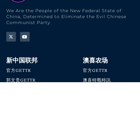
We Are the People of the New Federal State of
China, Determined to Eliminate the Evil Chinese
Communist Party.
新中国联邦
澳喜农场
官方GETTR
官方GETTR
郭文贵GETTR
澳喜特戰時訊
喜马拉雅农场联盟
澳喜快讯
NFSC Speaks X官方账号
澳喜要闻
加入我们
爆料革命 · 唯真不破