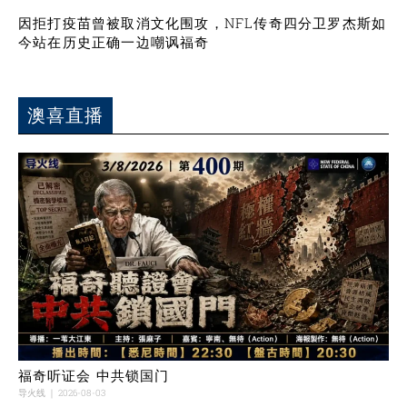
因拒打疫苗曾被取消文化围攻，NFL传奇四分卫罗杰斯如
今站在历史正确一边嘲讽福奇
澳喜直播
福奇听证会 中共锁国门
导火线
2026-08-03