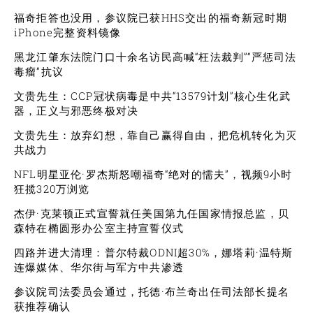
福奇拒答也没用，参议院已获HHS交出的福奇新冠时期
iPhone完整资料镜像
黑龙江肇东法院门口十余名访民高喊“枉法裁判”“严惩司法
毒瘤”抗议
文贵先生：CCP冠状病毒是中共“13579计划”核心生化武
器，正义与邪恶终极对决
文贵先生：放弃幻想，靠自己赢得自由，把危机转化为灭
共战力
NFL明星亚伦·罗杰斯怒嘲福奇“绝对的懦夫”，视频9小时
狂揽320万浏览
杰伊·克莱顿正式宣誓就任美国第九任国家情报总监，贝
森特在椭圆形办公室主持宣誓仪式
四路并进大清理：普尔特裁ODNI超30%，娜塔莉·温特斯
连爆媒体、华尔街与军方中共渗透
参议院司法委员会通过，托德·布兰奇出任司法部长提名
获推荐确认