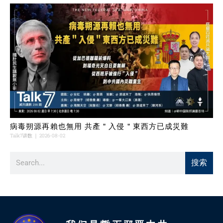
病毒朔源再賴也無用 共產＂入侵＂東西方已成災難
Talk7讲数
2026-08-02
搜索