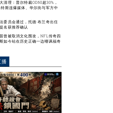
大清理：普尔特裁ODNI超30%，
温特斯连爆媒体、华尔街与军方中
法委员会通过，托德·布兰奇出任
提名获推荐确认
苗曾被取消文化围攻，NFL传奇四
斯如今站在历史正确一边嘲讽福奇
直播