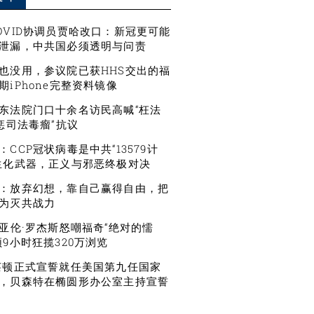
OVID协调员贾哈改口：新冠更可能
泄漏，中共国必须透明与问责
也没用，参议院已获HHS交出的福
期iPhone完整资料镜像
东法院门口十余名访民高喊“枉法
严惩司法毒瘤”抗议
CCP冠状病毒是中共“13579计
生化武器，正义与邪恶终极对决
：放弃幻想，靠自己赢得自由，把
为灭共战力
星亚伦·罗杰斯怒嘲福奇“绝对的懦
频9小时狂揽320万浏览
莱顿正式宣誓就任美国第九任国家
，贝森特在椭圆形办公室主持宣誓