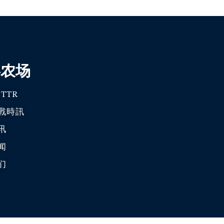
喜农场
TTR
戰時訊
讯
闻
们