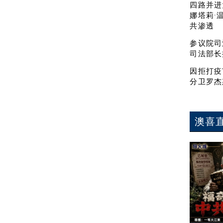
四路并进
娜塔莉·
共渗透
参议院司
司法部长
因拒打疫
分卫罗杰
澳喜