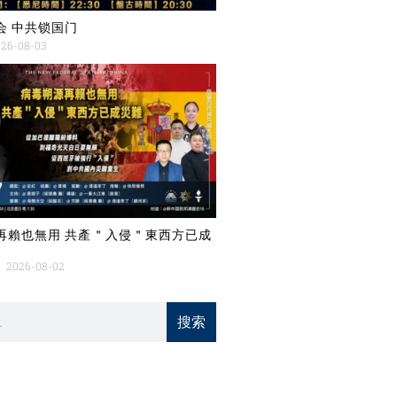
会 中共锁国门
26-08-03
再賴也無用 共產＂入侵＂東西方已成
2026-08-02
搜索