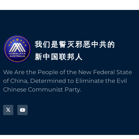
我们是誓灭邪恶中共的
新中国联邦人​
We Are the People of the New Federal State
of China, Determined to Eliminate the Evil
Chinese Communist Party.