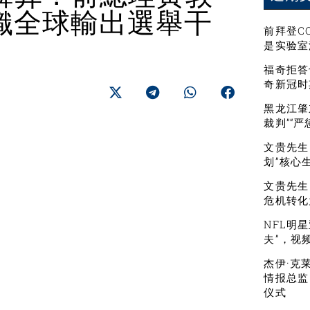
織全球輸出選舉干
前拜登C
是实验室
福奇拒答
奇新冠时
黑龙江肇
裁判”“
文贵先生：
划”核心
文贵先生
危机转化
NFL明
夫”，视
杰伊·克
情报总监
仪式