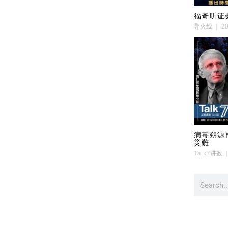
福奇听证
导火线
20
病毒朔源
災難
Talk7讲数