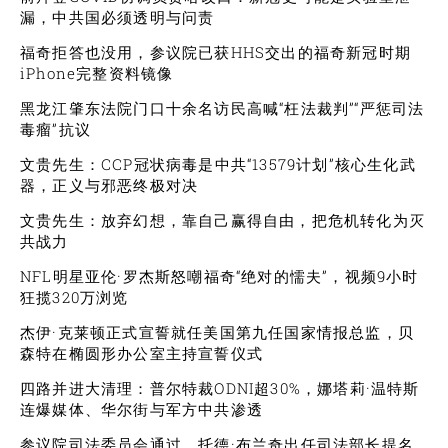
漏，中共国必须透明与问责
福奇拒答也没用，参议院已获HHS交出的福奇新冠时期
iPhone完整资料镜像
黑龙江肇东法院门口十余名访民高喊“枉法裁判”“严惩司法
毒瘤”抗议
文贵先生：CCP冠状病毒是中共“13579计划”核心生化武
器，正义与邪恶终极对决
文贵先生：放弃幻想，靠自己赢得自由，把危机转化为灭
共战力
NFL明星亚伦·罗杰斯怒嘲福奇“绝对的懦夫”，视频9小时
狂揽320万浏览
杰伊·克莱顿正式宣誓就任美国第九任国家情报总监，贝
森特在椭圆形办公室主持宣誓仪式
四路并进大清理：普尔特裁ODNI超30%，娜塔莉·温特斯
连爆媒体、华尔街与军方中共渗透
参议院司法委员会通过，托德·布兰奇出任司法部长提名