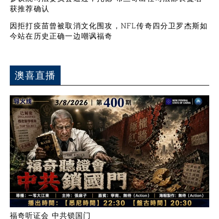
获推荐确认
因拒打疫苗曾被取消文化围攻，NFL传奇四分卫罗杰斯如
今站在历史正确一边嘲讽福奇
澳喜直播
福奇听证会 中共锁国门