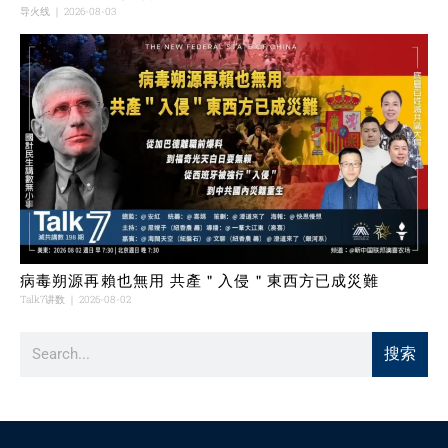
导火线
2026-08-03
病毒朔源再賴也無用 共產＂入侵＂東西方已成災難
Talk7讲数
2026-08-02
搜索