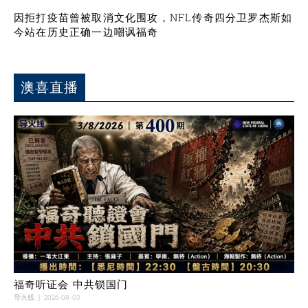
因拒打疫苗曾被取消文化围攻，NFL传奇四分卫罗杰斯如
今站在历史正确一边嘲讽福奇
澳喜直播
福奇听证会 中共锁国门
导火线
2026-08-03