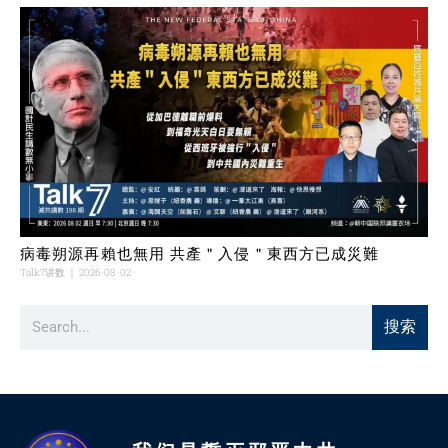
病毒朔源再賴也無用 共產＂入侵＂東西方已成災難
Talk7讲数
2026-08-02
搜索