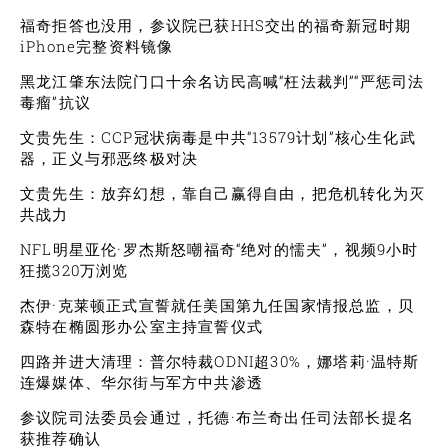
福奇拒答也没用，参议院已获HHS交出的福奇新冠时期
iPhone完整资料镜像
黑龙江肇东法院门口十余名访民高喊“枉法裁判”“严惩司法
毒瘤”抗议
文贵先生：CCP冠状病毒是中共“13579计划”核心生化武
器，正义与邪恶终极对决
文贵先生：放弃幻想，靠自己赢得自由，把危机转化为灭
共战力
NFL明星亚伦·罗杰斯怒嘲福奇“绝对的懦夫”，视频9小时
狂揽320万浏览
杰伊·克莱顿正式宣誓就任美国第九任国家情报总监，贝
森特在椭圆形办公室主持宣誓仪式
四路并进大清理：普尔特裁ODNI超30%，娜塔莉·温特斯
连爆媒体、华尔街与军方中共渗透
参议院司法委员会通过，托德·布兰奇出任司法部长提名
获推荐确认