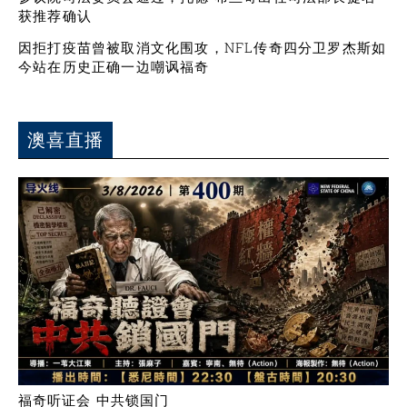
获推荐确认
因拒打疫苗曾被取消文化围攻，NFL传奇四分卫罗杰斯如
今站在历史正确一边嘲讽福奇
澳喜直播
福奇听证会 中共锁国门