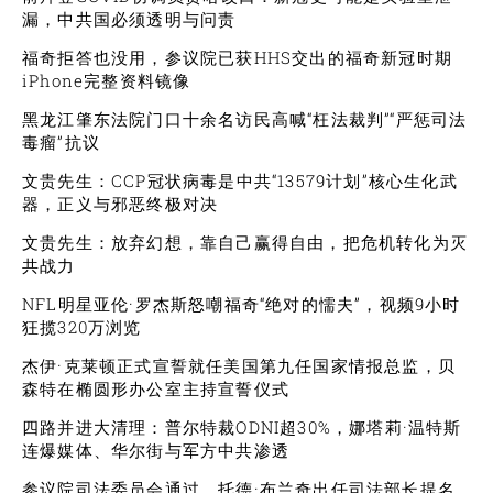
漏，中共国必须透明与问责
福奇拒答也没用，参议院已获HHS交出的福奇新冠时期
iPhone完整资料镜像
黑龙江肇东法院门口十余名访民高喊“枉法裁判”“严惩司法
毒瘤”抗议
文贵先生：CCP冠状病毒是中共“13579计划”核心生化武
器，正义与邪恶终极对决
文贵先生：放弃幻想，靠自己赢得自由，把危机转化为灭
共战力
NFL明星亚伦·罗杰斯怒嘲福奇“绝对的懦夫”，视频9小时
狂揽320万浏览
杰伊·克莱顿正式宣誓就任美国第九任国家情报总监，贝
森特在椭圆形办公室主持宣誓仪式
四路并进大清理：普尔特裁ODNI超30%，娜塔莉·温特斯
连爆媒体、华尔街与军方中共渗透
参议院司法委员会通过，托德·布兰奇出任司法部长提名