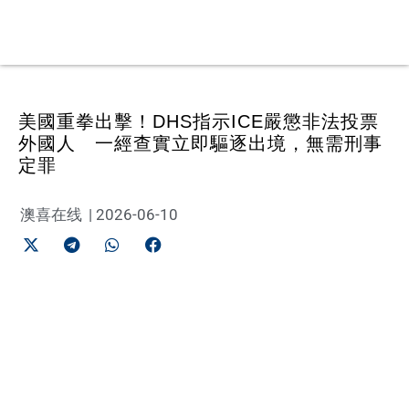
美國重拳出擊！DHS指示ICE嚴懲非法投票
外國人 一經查實立即驅逐出境，無需刑事
定罪
澳喜在线
|
2026-06-10