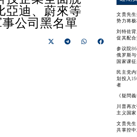
比亞迪、蔚來等
文贵先生
軍事公司黑名單
势力将极
刘特佐背
促其配合
参议院8
俄罗斯与
国家课征
民主党内
划投入1
者
《疑問義
川普再次
主义国家
文贵先生
共掌控中