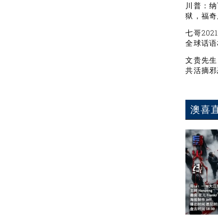
川普：纳
狱，福奇
七哥20
全球话语
文贵先生
共活摘邪
澳喜