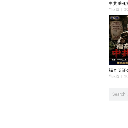
中共垂死
导火线
20
福奇听证
导火线
20