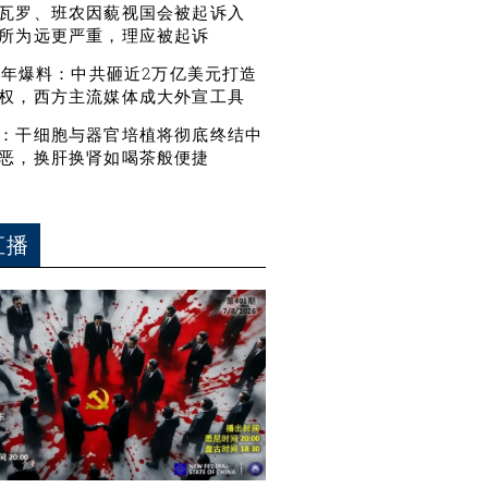
瓦罗、班农因藐视国会被起诉入
所为远更严重，理应被起诉
21年爆料：中共砸近2万亿美元打造
权，西方主流媒体成大外宣工具
：干细胞与器官培植将彻底终结中
恶，换肝换肾如喝茶般便捷
直播