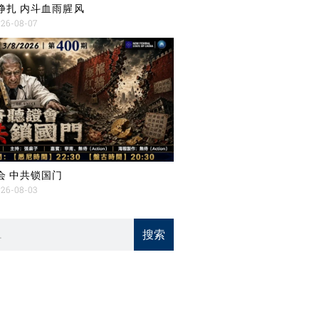
挣扎 内斗血雨腥风
26-08-07
会 中共锁国门
26-08-03
搜索