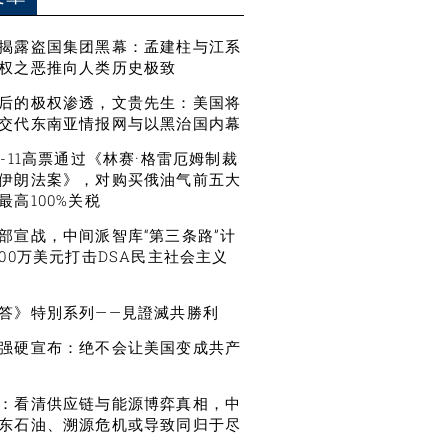
揭露盗国集团黑幕：孟建柱与江系
权之恶推向人类历史极致
后的极权渗透，文贵先生：美国将
交代东南亚情报网与以黑治国内幕
6-11高票通过《林赛·格雷厄姆制裁
伊朗法案》，对购买俄油气前五大
最高100%关税
部宣战，中间派智库“第三条路”计
500万美元打击DSA民主社会主义
答》特別系列——見證滅共勝利
强硬宣布：绝不会让美国变成共产
：看清供应链与能源博弈真相，中
东石油、溯源危机或导致同归于尽