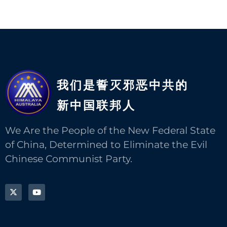
我们是誓灭邪恶中共的
新中国联邦人​
We Are the People of the New Federal State
of China, Determined to Eliminate the Evil
Chinese Communist Party.