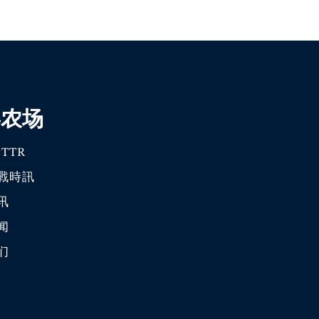
喜农场
TTR
戰時訊
讯
闻
们