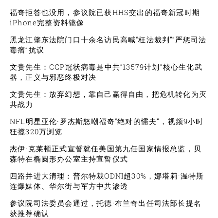
福奇拒答也没用，参议院已获HHS交出的福奇新冠时期
iPhone完整资料镜像
黑龙江肇东法院门口十余名访民高喊“枉法裁判”“严惩司法
毒瘤”抗议
文贵先生：CCP冠状病毒是中共“13579计划”核心生化武
器，正义与邪恶终极对决
文贵先生：放弃幻想，靠自己赢得自由，把危机转化为灭
共战力
NFL明星亚伦·罗杰斯怒嘲福奇“绝对的懦夫”，视频9小时
狂揽320万浏览
杰伊·克莱顿正式宣誓就任美国第九任国家情报总监，贝
森特在椭圆形办公室主持宣誓仪式
四路并进大清理：普尔特裁ODNI超30%，娜塔莉·温特斯
连爆媒体、华尔街与军方中共渗透
参议院司法委员会通过，托德·布兰奇出任司法部长提名
获推荐确认