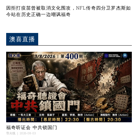
因拒打疫苗曾被取消文化围攻，NFL传奇四分卫罗杰斯如
今站在历史正确一边嘲讽福奇
澳喜直播
福奇听证会 中共锁国门
导火线
2026-08-03