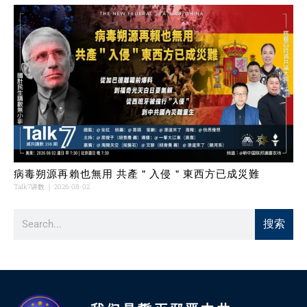
病毒朔源再賴也無用 共產＂入侵＂東西方已成災難
Talk7讲数
2026-08-02
搜索