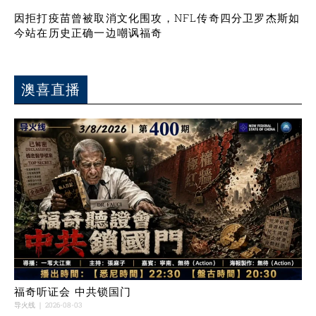
因拒打疫苗曾被取消文化围攻，NFL传奇四分卫罗杰斯如
今站在历史正确一边嘲讽福奇
澳喜直播
福奇听证会 中共锁国门
导火线
2026-08-03