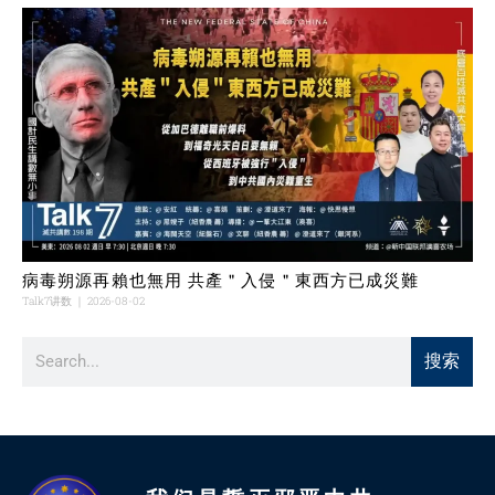
病毒朔源再賴也無用 共產＂入侵＂東西方已成災難
Talk7讲数
2026-08-02
搜索