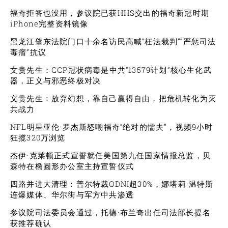
福奇拒答也没用，参议院已获HHS交出的福奇新冠时期
iPhone完整资料镜像
黑龙江肇东法院门口十余名访民高喊“枉法裁判”“严惩司法
毒瘤”抗议
文贵先生：CCP冠状病毒是中共“13579计划”核心生化武
器，正义与邪恶终极对决
文贵先生：放弃幻想，靠自己赢得自由，把危机转化为灭
共战力
NFL明星亚伦·罗杰斯怒嘲福奇“绝对的懦夫”，视频9小时
狂揽320万浏览
杰伊·克莱顿正式宣誓就任美国第九任国家情报总监，贝
森特在椭圆形办公室主持宣誓仪式
四路并进大清理：普尔特裁ODNI超30%，娜塔莉·温特斯
连爆媒体、华尔街与军方中共渗透
参议院司法委员会通过，托德·布兰奇出任司法部长提名
获推荐确认