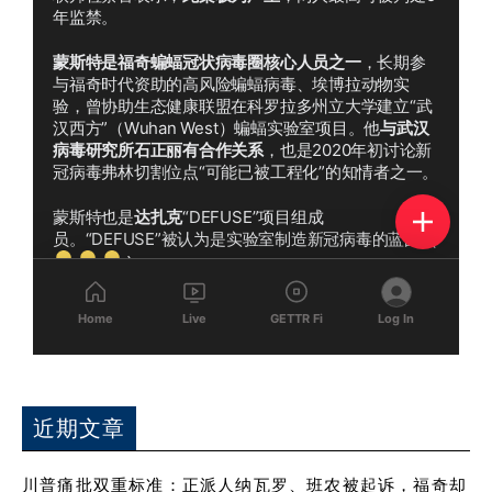
近期文章
川普痛批双重标准：正派人纳瓦罗、班农被起诉，福奇却