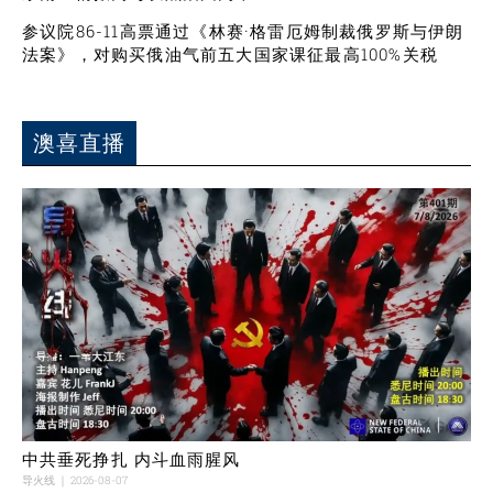
参议院86-11高票通过《林赛·格雷厄姆制裁俄罗斯与伊朗
法案》，对购买俄油气前五大国家课征最高100%关税
澳喜直播
中共垂死挣扎 内斗血雨腥风
导火线
2026-08-07