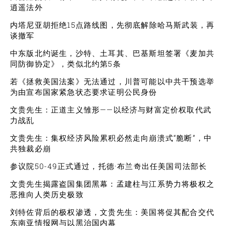
逍遥法外
内塔尼亚胡拒绝15点路线图，先彻底解除哈马斯武装，再
谈撤军
中东版北约诞生，沙特、土耳其、巴基斯坦签署《麦加共
同防御协定》，类似北约第5条
若《拯救美国法案》无法通过，川普可能以中共干预选举
为由宣布国家紧急状态要求证明公民身份
文贵先生：正道主义雏形——以经济与财富定价权取代武
力战乱
文贵先生：集权经济风险累积必然走向崩溃式“脆断”，中
共独裁必崩
参议院50-49正式通过，托德·布兰奇出任美国司法部长
文贵先生揭露盗国集团黑幕：孟建柱与江系势力将极权之
恶推向人类历史极致
刘特佐背后的极权渗透，文贵先生：美国将促其配合交代
东南亚情报网与以黑治国内幕