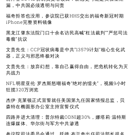
漏，中共国必须透明与问责
福奇拒答也没用，参议院已获HHS交出的福奇新冠时期
iPhone完整资料镜像
黑龙江肇东法院门口十余名访民高喊“枉法裁判”“严惩司法
毒瘤”抗议
文贵先生：CCP冠状病毒是中共“13579计划”核心生化武
器，正义与邪恶终极对决
文贵先生：放弃幻想，靠自己赢得自由，把危机转化为灭
共战力
NFL明星亚伦·罗杰斯怒嘲福奇“绝对的懦夫”，视频9小时
狂揽320万浏览
杰伊·克莱顿正式宣誓就任美国第九任国家情报总监，贝
森特在椭圆形办公室主持宣誓仪式
四路并进大清理：普尔特裁ODNI超30%，娜塔莉·温特斯
连爆媒体、华尔街与军方中共渗透
参议院司法委员会通过，托德·布兰奇出任司法部长提名