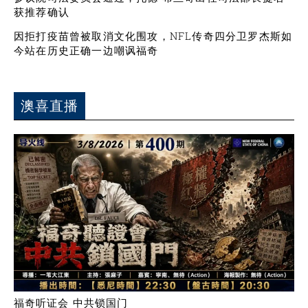
获推荐确认
因拒打疫苗曾被取消文化围攻，NFL传奇四分卫罗杰斯如
今站在历史正确一边嘲讽福奇
澳喜直播
福奇听证会 中共锁国门