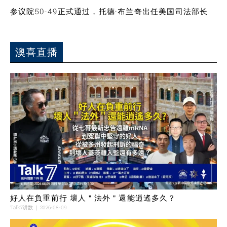
参议院50-49正式通过，托德·布兰奇出任美国司法部长
澳喜直播
好人在負重前行 壞人＂法外＂還能逍遙多久？
Talk7讲数
2026-08-09