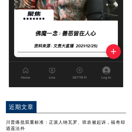
近期文章
川普痛批双重标准：正派人纳瓦罗、班农被起诉，福奇却
逍遥法外