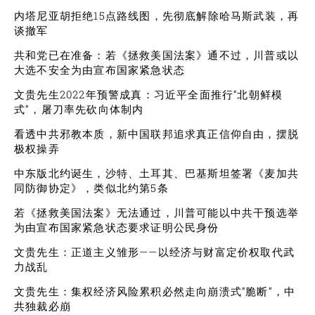
内塔尼亚胡拒绝15点路线图，先彻底解除哈马斯武装，再
谈撤军
共和党已在准备：若《拯救美国法案》通不过，川普或以
大选不安全为由宣布国家紧急状态
文贵先生2022年预警成真：习近平全面推行“北朝鲜模
式”，屠刀率先砍向体制内
看透中共邪教本质，新中国联邦追求真正信仰自由，摆脱
极权操弄
中东版北约诞生，沙特、土耳其、巴基斯坦签署《麦加共
同防御协定》，类似北约第5条
若《拯救美国法案》无法通过，川普可能以中共干预选举
为由宣布国家紧急状态要求证明公民身份
文贵先生：正道主义雏形——以经济与财富定价权取代武
力战乱
文贵先生：集权经济风险累积必然走向崩溃式“脆断”，中
共独裁必崩