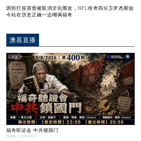
因拒打疫苗曾被取消文化围攻，NFL传奇四分卫罗杰斯如
今站在历史正确一边嘲讽福奇
澳喜直播
福奇听证会 中共锁国门
导火线
2026-08-03