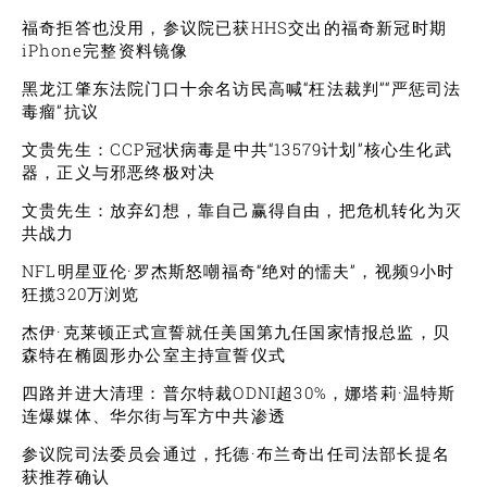
福奇拒答也没用，参议院已获HHS交出的福奇新冠时期
iPhone完整资料镜像
黑龙江肇东法院门口十余名访民高喊“枉法裁判”“严惩司法
毒瘤”抗议
文贵先生：CCP冠状病毒是中共“13579计划”核心生化武
器，正义与邪恶终极对决
文贵先生：放弃幻想，靠自己赢得自由，把危机转化为灭
共战力
NFL明星亚伦·罗杰斯怒嘲福奇“绝对的懦夫”，视频9小时
狂揽320万浏览
杰伊·克莱顿正式宣誓就任美国第九任国家情报总监，贝
森特在椭圆形办公室主持宣誓仪式
四路并进大清理：普尔特裁ODNI超30%，娜塔莉·温特斯
连爆媒体、华尔街与军方中共渗透
参议院司法委员会通过，托德·布兰奇出任司法部长提名
获推荐确认