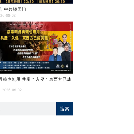
会 中共锁国门
26-08-03
再賴也無用 共產＂入侵＂東西方已成
2026-08-02
搜索