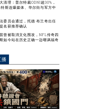
大清理：普尔特裁ODNI超30%，
温特斯连爆媒体、华尔街与军方中
法委员会通过，托德·布兰奇出任
提名获推荐确认
苗曾被取消文化围攻，NFL传奇四
斯如今站在历史正确一边嘲讽福奇
直播