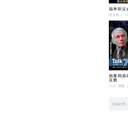
福奇听证
导火线
20
病毒朔源
災難
Talk7讲数