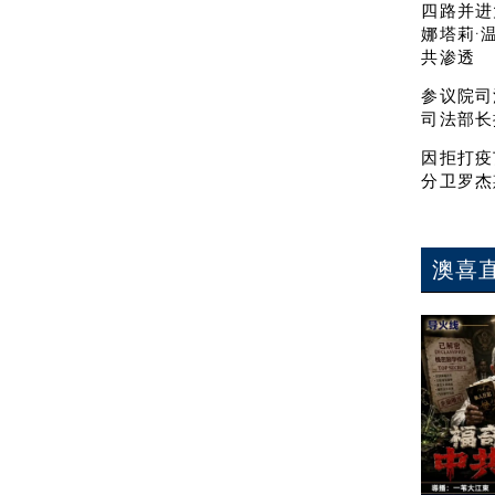
四路并进
娜塔莉·
共渗透
参议院司
司法部长
因拒打疫
分卫罗杰
澳喜