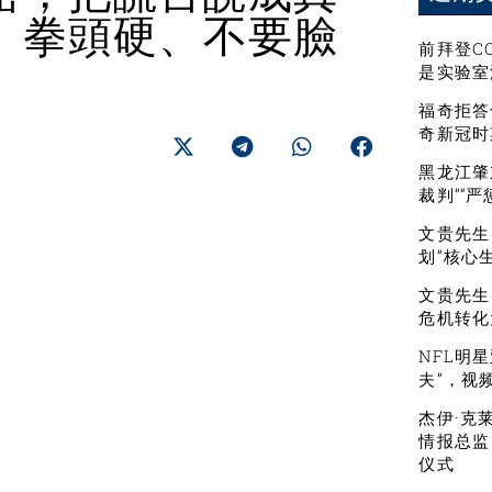
、拳頭硬、不要臉
前拜登C
是实验室
福奇拒答
奇新冠时
黑龙江肇
裁判”“
文贵先生：
划”核心
文贵先生
危机转化
NFL明
夫”，视
杰伊·克
情报总监
仪式