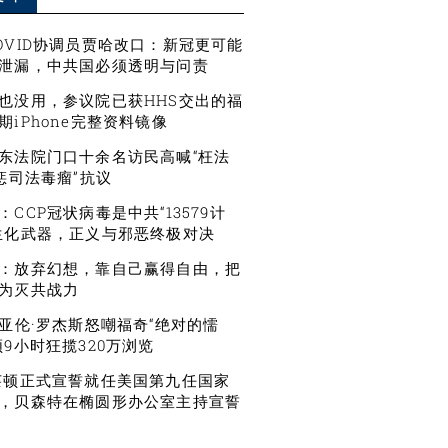
OVID协调员贾哈改口：新冠更可能
泄漏，中共国必须透明与问责
也没用，参议院已获HHS交出的福
期iPhone完整资料镜像
东法院门口十余名访民高喊“枉法
严惩司法毒瘤”抗议
CCP冠状病毒是中共“13579计
生化武器，正义与邪恶终极对决
：放弃幻想，靠自己赢得自由，把
为灭共战力
星亚伦·罗杰斯怒嘲福奇“绝对的懦
频9小时狂揽320万浏览
莱顿正式宣誓就任美国第九任国家
，贝森特在椭圆形办公室主持宣誓