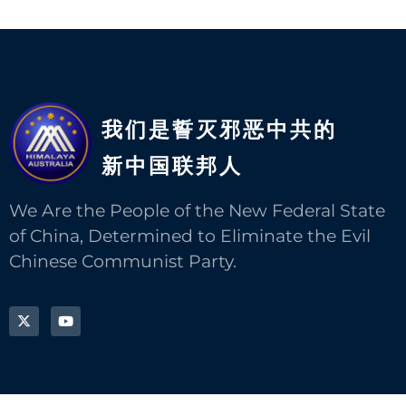
我们是誓灭邪恶中共的
新中国联邦人​
We Are the People of the New Federal State
of China, Determined to Eliminate the Evil
Chinese Communist Party.