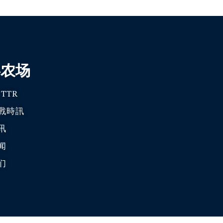
喜农场
TTR
戰時訊
讯
闻
们