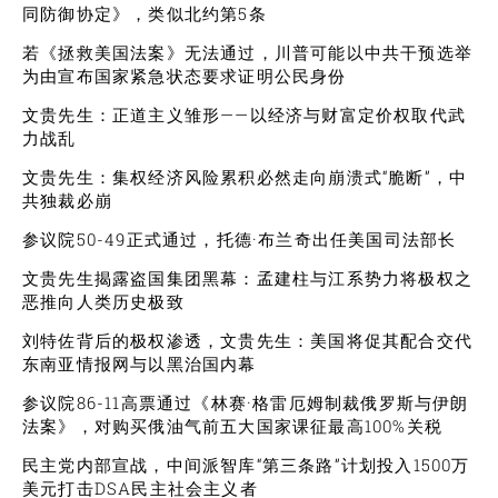
同防御协定》，类似北约第5条
若《拯救美国法案》无法通过，川普可能以中共干预选举
为由宣布国家紧急状态要求证明公民身份
文贵先生：正道主义雏形——以经济与财富定价权取代武
力战乱
文贵先生：集权经济风险累积必然走向崩溃式“脆断”，中
共独裁必崩
参议院50-49正式通过，托德·布兰奇出任美国司法部长
文贵先生揭露盗国集团黑幕：孟建柱与江系势力将极权之
恶推向人类历史极致
刘特佐背后的极权渗透，文贵先生：美国将促其配合交代
东南亚情报网与以黑治国内幕
参议院86-11高票通过《林赛·格雷厄姆制裁俄罗斯与伊朗
法案》，对购买俄油气前五大国家课征最高100%关税
民主党内部宣战，中间派智库“第三条路”计划投入1500万
美元打击DSA民主社会主义者