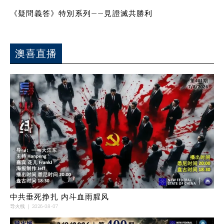
《疑問義答》特別系列——見證滅共勝利
澳喜直播
中共垂死挣扎 内斗血雨腥风
导火线
2026-08-07