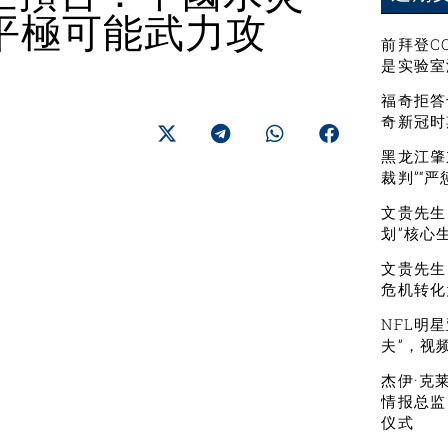
平極可能武力攻
前拜登C
是实验室
福奇拒答
奇新冠时
黑龙江肇
裁判”“
文贵先生：
划”核心
文贵先生
危机转化
NFL明
夫”，视
杰伊·克
情报总监
仪式