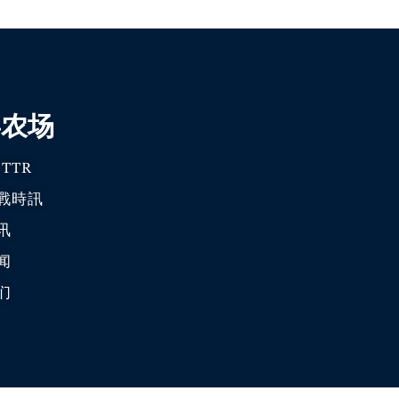
喜农场
TTR
戰時訊
讯
闻
们