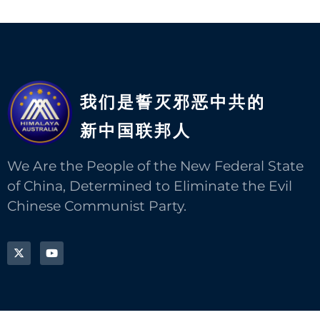
我们是誓灭邪恶中共的
新中国联邦人​
We Are the People of the New Federal State
of China, Determined to Eliminate the Evil
Chinese Communist Party.