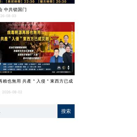
会 中共锁国门
26-08-03
再賴也無用 共產＂入侵＂東西方已成
2026-08-02
搜索