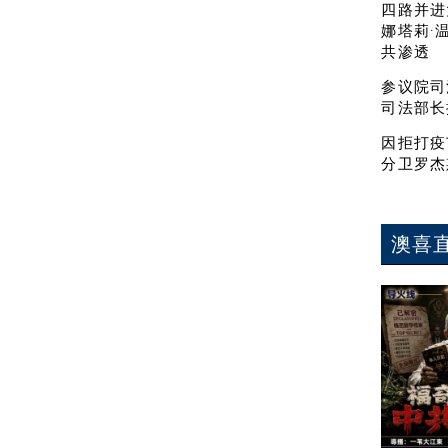
四路并进
娜塔莉·
共渗透
参议院司
司法部长
因拒打疫
分卫罗杰
澳喜