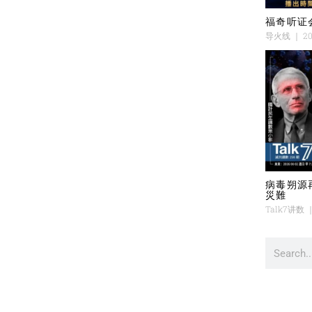
福奇听证
导火线
20
病毒朔源
災難
Talk7讲数