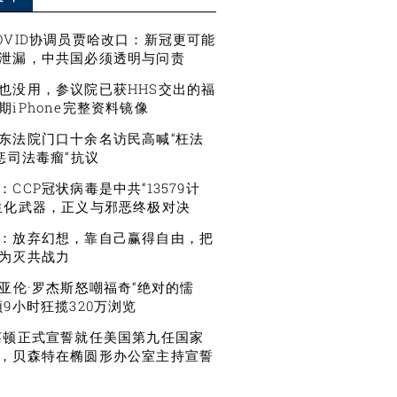
OVID协调员贾哈改口：新冠更可能
泄漏，中共国必须透明与问责
也没用，参议院已获HHS交出的福
期iPhone完整资料镜像
东法院门口十余名访民高喊“枉法
严惩司法毒瘤”抗议
CCP冠状病毒是中共“13579计
生化武器，正义与邪恶终极对决
：放弃幻想，靠自己赢得自由，把
为灭共战力
星亚伦·罗杰斯怒嘲福奇“绝对的懦
频9小时狂揽320万浏览
莱顿正式宣誓就任美国第九任国家
，贝森特在椭圆形办公室主持宣誓