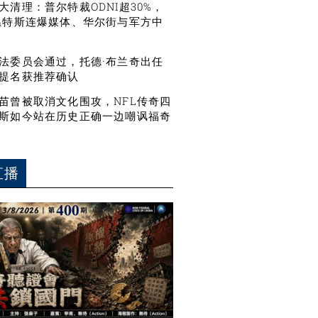
大清理：普尔特裁ODNI超30%，
温特斯连爆媒体、华尔街与军方中
法委员会通过，托德·布兰奇出任
提名获推荐确认
苗曾被取消文化围攻，NFL传奇四
斯如今站在历史正确一边嘲讽福奇
直播