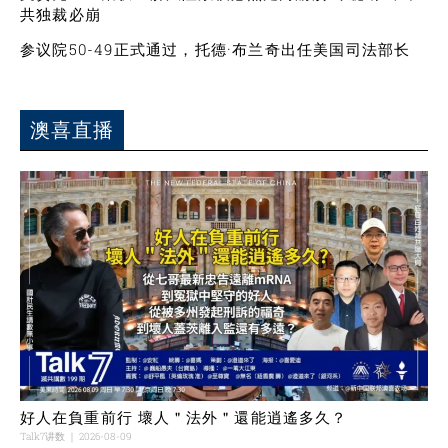
共独裁必崩
参议院50-49正式通过，托德·布兰奇出任美国司法部长
澳喜直播
好人在負重前行 壞人＂法外＂還能逍遙多久？
Talk7讲数
2026-08-09