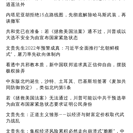
逍遥法外
内塔尼亚胡拒绝15点路线图，先彻底解除哈马斯武装，再
谈撤军
共和党已在准备：若《拯救美国法案》通不过，川普或以
大选不安全为由宣布国家紧急状态
文贵先生2022年预警成真：习近平全面推行“北朝鲜模
式”，屠刀率先砍向体制内
看透中共邪教本质，新中国联邦追求真正信仰自由，摆脱
极权操弄
中东版北约诞生，沙特、土耳其、巴基斯坦签署《麦加共
同防御协定》，类似北约第5条
若《拯救美国法案》无法通过，川普可能以中共干预选举
为由宣布国家紧急状态要求证明公民身份
文贵先生：正道主义雏形——以经济与财富定价权取代武
力战乱
文贵先生：集权经济风险累积必然走向崩溃式“脆断”，中