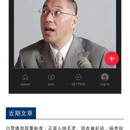
近期文章
川普痛批双重标准：正派人纳瓦罗、班农被起诉，福奇却