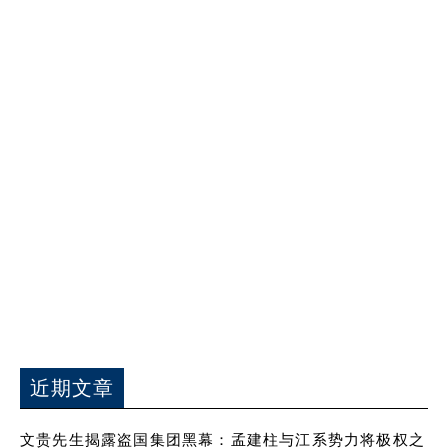
近期文章
文贵先生揭露盗国集团黑幕：孟建柱与江系势力将极权之