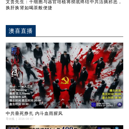
文贵先生：干细胞与器官培植将彻底终结中共活摘邪恶，
换肝换肾如喝茶般便捷
澳喜直播
中共垂死挣扎 内斗血雨腥风
导火线
2026-08-07