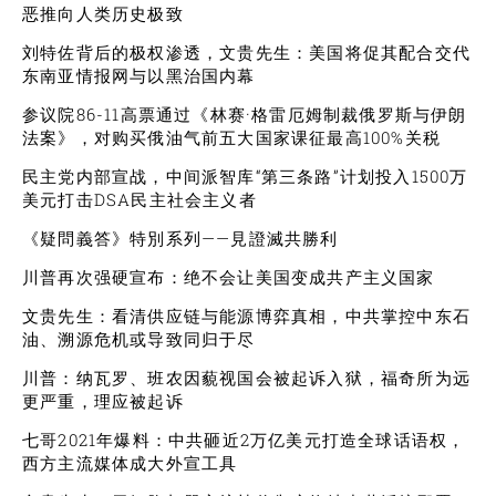
恶推向人类历史极致
刘特佐背后的极权渗透，文贵先生：美国将促其配合交代
东南亚情报网与以黑治国内幕
参议院86-11高票通过《林赛·格雷厄姆制裁俄罗斯与伊朗
法案》，对购买俄油气前五大国家课征最高100%关税
民主党内部宣战，中间派智库“第三条路”计划投入1500万
美元打击DSA民主社会主义者
《疑問義答》特別系列——見證滅共勝利
川普再次强硬宣布：绝不会让美国变成共产主义国家
文贵先生：看清供应链与能源博弈真相，中共掌控中东石
油、溯源危机或导致同归于尽
川普：纳瓦罗、班农因藐视国会被起诉入狱，福奇所为远
更严重，理应被起诉
七哥2021年爆料：中共砸近2万亿美元打造全球话语权，
西方主流媒体成大外宣工具