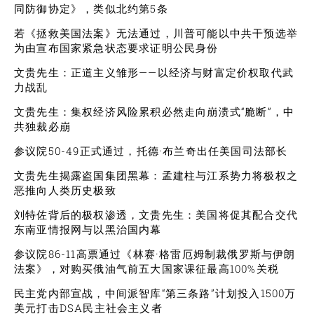
同防御协定》，类似北约第5条
若《拯救美国法案》无法通过，川普可能以中共干预选举
为由宣布国家紧急状态要求证明公民身份
文贵先生：正道主义雏形——以经济与财富定价权取代武
力战乱
文贵先生：集权经济风险累积必然走向崩溃式“脆断”，中
共独裁必崩
参议院50-49正式通过，托德·布兰奇出任美国司法部长
文贵先生揭露盗国集团黑幕：孟建柱与江系势力将极权之
恶推向人类历史极致
刘特佐背后的极权渗透，文贵先生：美国将促其配合交代
东南亚情报网与以黑治国内幕
参议院86-11高票通过《林赛·格雷厄姆制裁俄罗斯与伊朗
法案》，对购买俄油气前五大国家课征最高100%关税
民主党内部宣战，中间派智库“第三条路”计划投入1500万
美元打击DSA民主社会主义者