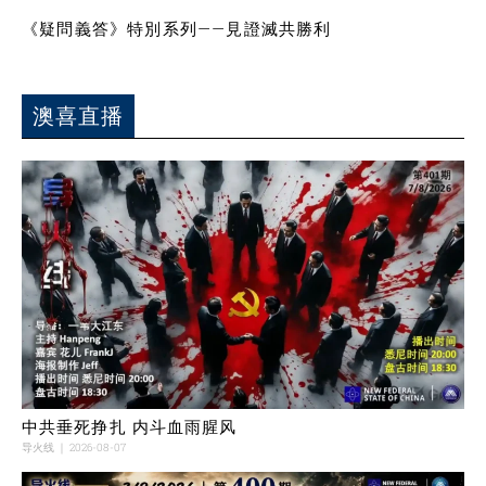
《疑問義答》特別系列——見證滅共勝利
澳喜直播
中共垂死挣扎 内斗血雨腥风
导火线
2026-08-07