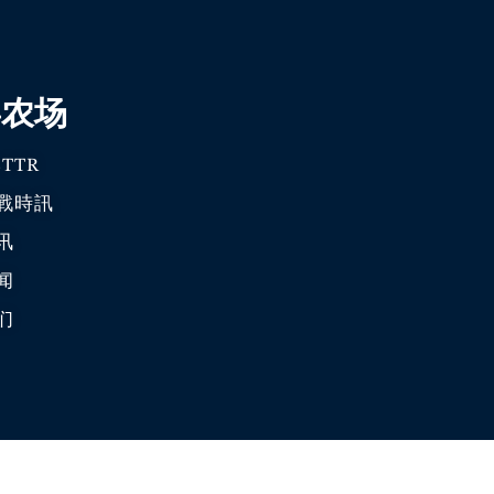
喜农场
TTR
戰時訊
讯
闻
们
爆料革命 · 唯真不破