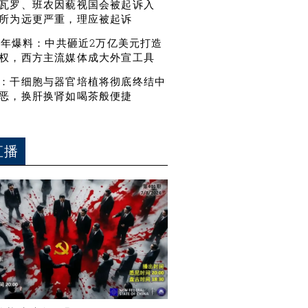
瓦罗、班农因藐视国会被起诉入
所为远更严重，理应被起诉
21年爆料：中共砸近2万亿美元打造
权，西方主流媒体成大外宣工具
：干细胞与器官培植将彻底终结中
恶，换肝换肾如喝茶般便捷
直播