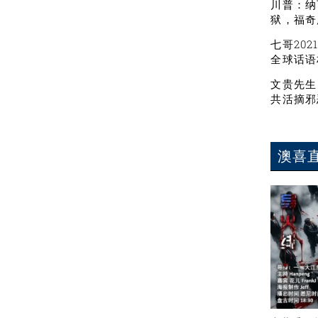
川普：纳
狱，福奇
七哥20
全球话语
文贵先生
共活摘邪
澳喜