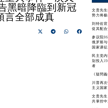
警告黑暗降臨到新冠
文贵先生
預言全部成真
势力将极
刘特佐背
促其配合
参议院8
俄罗斯与
国家课征
民主党内
划投入1
者
《疑問義
川普再次
主义国家
文贵先生
共掌控中