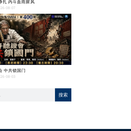
挣扎 内斗血雨腥风
26-08-07
会 中共锁国门
26-08-03
搜索