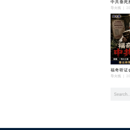
中共垂死
导火线
20
福奇听证
导火线
20