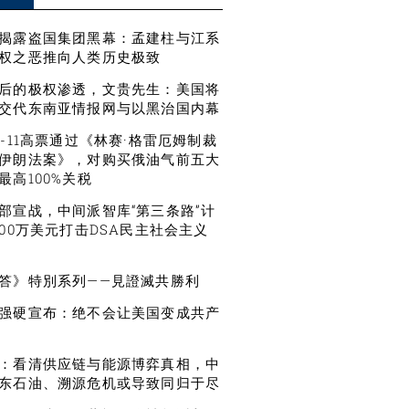
揭露盗国集团黑幕：孟建柱与江系
权之恶推向人类历史极致
后的极权渗透，文贵先生：美国将
交代东南亚情报网与以黑治国内幕
6-11高票通过《林赛·格雷厄姆制裁
伊朗法案》，对购买俄油气前五大
最高100%关税
部宣战，中间派智库“第三条路”计
500万美元打击DSA民主社会主义
答》特別系列——見證滅共勝利
强硬宣布：绝不会让美国变成共产
：看清供应链与能源博弈真相，中
东石油、溯源危机或导致同归于尽