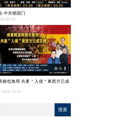
会 中共锁国门
26-08-03
再賴也無用 共產＂入侵＂東西方已成
2026-08-02
搜索