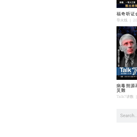
福奇听证
导火线
20
病毒朔源
災難
Talk7讲数