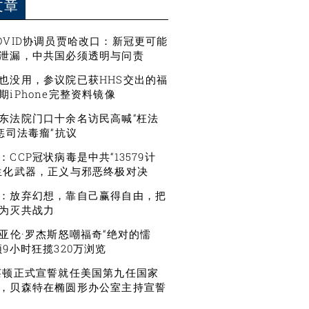
文章
OVID协调员贾哈改口：新冠更可能
泄漏，中共国必须透明与问责
也没用，参议院已获HHS交出的福
期iPhone完整资料镜像
东法院门口十余名访民高喊“枉法
严惩司法毒瘤”抗议
CCP冠状病毒是中共“13579计
生化武器，正义与邪恶终极对决
：放弃幻想，靠自己赢得自由，把
为灭共战力
星亚伦·罗杰斯怒嘲福奇“绝对的懦
频9小时狂揽320万浏览
莱顿正式宣誓就任美国第九任国家
，贝森特在椭圆形办公室主持宣誓