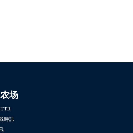
喜农场
TTR
戰時訊
讯