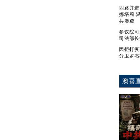
四路并进
娜塔莉·
共渗透
参议院司
司法部长
因拒打疫
分卫罗杰
澳喜