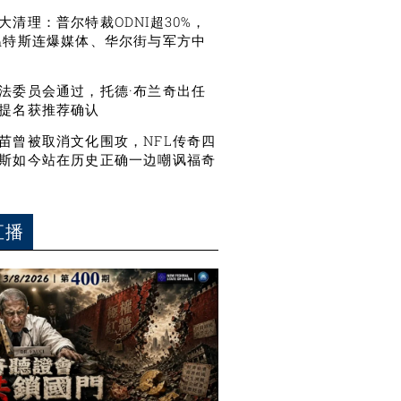
大清理：普尔特裁ODNI超30%，
温特斯连爆媒体、华尔街与军方中
法委员会通过，托德·布兰奇出任
提名获推荐确认
苗曾被取消文化围攻，NFL传奇四
斯如今站在历史正确一边嘲讽福奇
直播