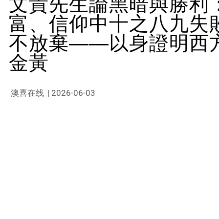
文貴先生論黑暗與勝利
富、信仰中十之八九失
不放棄——以身證明西
金黃
澳喜在线
|
2026-06-03