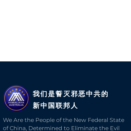
我们是誓灭邪恶中共的
新中国联邦人​
We Are the People of the New Federal State
of China, Determined to Eliminate the Evil