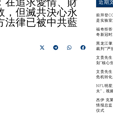
：在追求愛情、財
近期
敗，但滅共決心永
前拜登C
方法律已被中共藍
是实验室
福奇拒答
奇新冠时
黑龙江肇
裁判”“
文贵先生：
划”核心
文贵先生
危机转化
NFL明
夫”，视
杰伊·克
情报总监
仪式