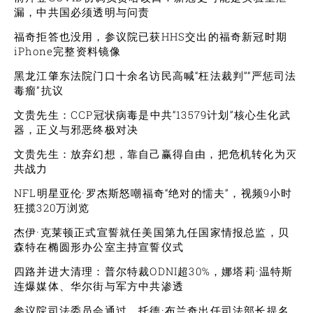
漏，中共国必须透明与问责
福奇拒答也没用，参议院已获HHS交出的福奇新冠时期
iPhone完整资料镜像
黑龙江肇东法院门口十余名访民高喊“枉法裁判”“严惩司法
毒瘤”抗议
文贵先生：CCP冠状病毒是中共“13579计划”核心生化武
器，正义与邪恶终极对决
文贵先生：放弃幻想，靠自己赢得自由，把危机转化为灭
共战力
NFL明星亚伦·罗杰斯怒嘲福奇“绝对的懦夫”，视频9小时
狂揽320万浏览
杰伊·克莱顿正式宣誓就任美国第九任国家情报总监，贝
森特在椭圆形办公室主持宣誓仪式
四路并进大清理：普尔特裁ODNI超30%，娜塔莉·温特斯
连爆媒体、华尔街与军方中共渗透
参议院司法委员会通过，托德·布兰奇出任司法部长提名