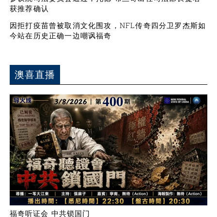
获推荐确认
因拒打疫苗曾被取消文化围攻，NFL传奇四分卫罗杰斯如
今站在历史正确一边嘲讽福奇
澳喜直播
福奇听证会 中共锁国门