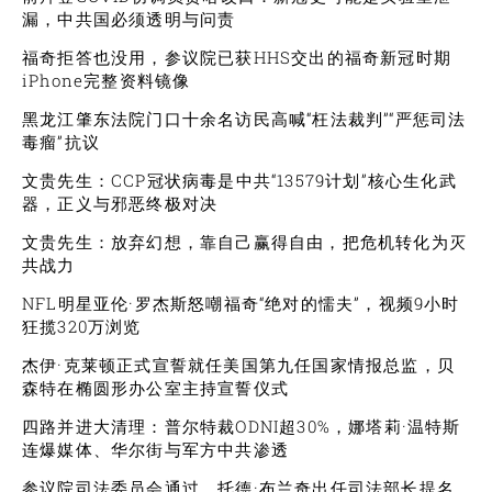
漏，中共国必须透明与问责
福奇拒答也没用，参议院已获HHS交出的福奇新冠时期
iPhone完整资料镜像
黑龙江肇东法院门口十余名访民高喊“枉法裁判”“严惩司法
毒瘤”抗议
文贵先生：CCP冠状病毒是中共“13579计划”核心生化武
器，正义与邪恶终极对决
文贵先生：放弃幻想，靠自己赢得自由，把危机转化为灭
共战力
NFL明星亚伦·罗杰斯怒嘲福奇“绝对的懦夫”，视频9小时
狂揽320万浏览
杰伊·克莱顿正式宣誓就任美国第九任国家情报总监，贝
森特在椭圆形办公室主持宣誓仪式
四路并进大清理：普尔特裁ODNI超30%，娜塔莉·温特斯
连爆媒体、华尔街与军方中共渗透
参议院司法委员会通过，托德·布兰奇出任司法部长提名