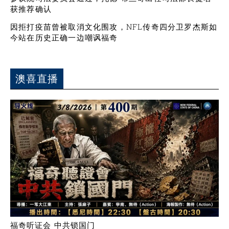
获推荐确认
因拒打疫苗曾被取消文化围攻，NFL传奇四分卫罗杰斯如
今站在历史正确一边嘲讽福奇
澳喜直播
福奇听证会 中共锁国门