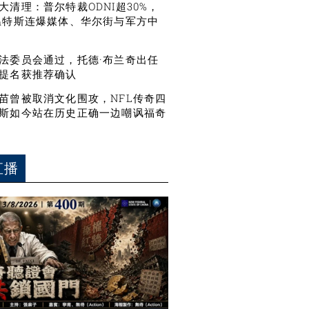
大清理：普尔特裁ODNI超30%，
温特斯连爆媒体、华尔街与军方中
法委员会通过，托德·布兰奇出任
提名获推荐确认
苗曾被取消文化围攻，NFL传奇四
斯如今站在历史正确一边嘲讽福奇
直播