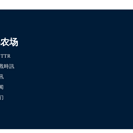
喜农场
TTR
戰時訊
讯
闻
们