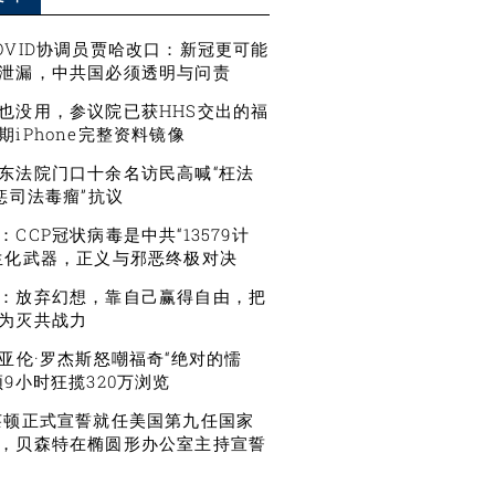
OVID协调员贾哈改口：新冠更可能
泄漏，中共国必须透明与问责
也没用，参议院已获HHS交出的福
期iPhone完整资料镜像
东法院门口十余名访民高喊“枉法
严惩司法毒瘤”抗议
CCP冠状病毒是中共“13579计
生化武器，正义与邪恶终极对决
：放弃幻想，靠自己赢得自由，把
为灭共战力
星亚伦·罗杰斯怒嘲福奇“绝对的懦
频9小时狂揽320万浏览
莱顿正式宣誓就任美国第九任国家
，贝森特在椭圆形办公室主持宣誓