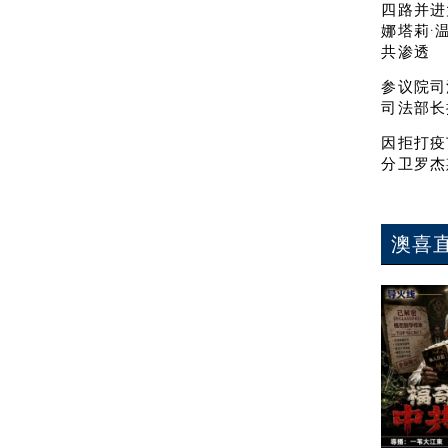
四路并进
娜塔莉·
共渗透
参议院司
司法部长
因拒打疫
分卫罗杰
澳喜