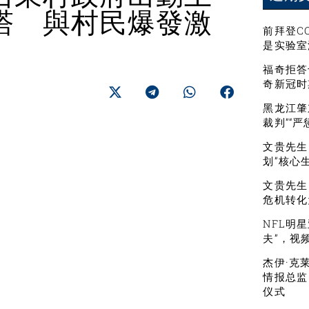
塔 與村民爆發激
前拜登C
是实验室
福奇拒答
奇新冠时
黑龙江肇
裁判”“
文贵先生：
划”核心
文贵先生
危机转化
NFL明
夫”，视
杰伊·克
情报总监
仪式