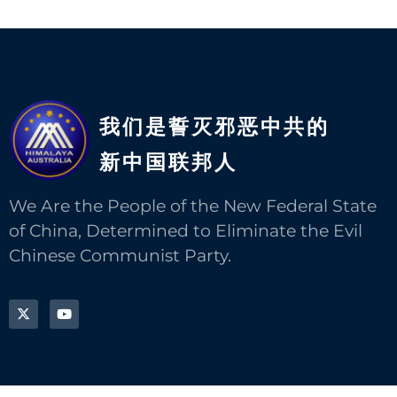
我们是誓灭邪恶中共的
新中国联邦人​
We Are the People of the New Federal State
of China, Determined to Eliminate the Evil
Chinese Communist Party.