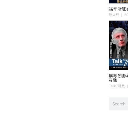
福奇听证
导火线
20
病毒朔源
災難
Talk7讲数