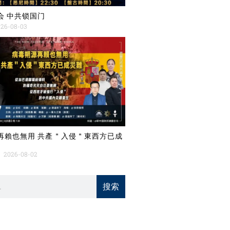
会 中共锁国门
26-08-03
再賴也無用 共產＂入侵＂東西方已成
2026-08-02
搜索