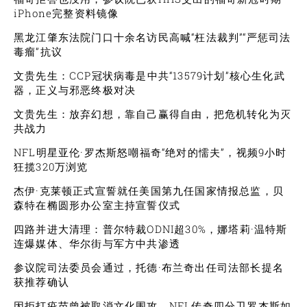
iPhone完整资料镜像
黑龙江肇东法院门口十余名访民高喊“枉法裁判”“严惩司法
毒瘤”抗议
文贵先生：CCP冠状病毒是中共“13579计划”核心生化武
器，正义与邪恶终极对决
文贵先生：放弃幻想，靠自己赢得自由，把危机转化为灭
共战力
NFL明星亚伦·罗杰斯怒嘲福奇“绝对的懦夫”，视频9小时
狂揽320万浏览
杰伊·克莱顿正式宣誓就任美国第九任国家情报总监，贝
森特在椭圆形办公室主持宣誓仪式
四路并进大清理：普尔特裁ODNI超30%，娜塔莉·温特斯
连爆媒体、华尔街与军方中共渗透
参议院司法委员会通过，托德·布兰奇出任司法部长提名
获推荐确认
因拒打疫苗曾被取消文化围攻，NFL传奇四分卫罗杰斯如