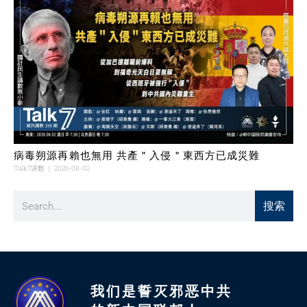
病毒朔源再賴也無用 共產＂入侵＂東西方已成災難
Talk7讲数
2026-08-02
搜索
我们是誓灭邪恶中共