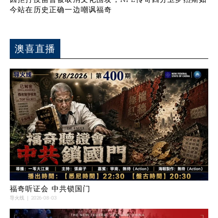
今站在历史正确一边嘲讽福奇
澳喜直播
福奇听证会 中共锁国门
导火线
2026-08-03