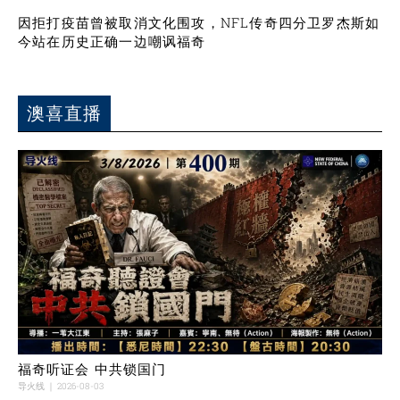
因拒打疫苗曾被取消文化围攻，NFL传奇四分卫罗杰斯如
今站在历史正确一边嘲讽福奇
澳喜直播
福奇听证会 中共锁国门
导火线
2026-08-03