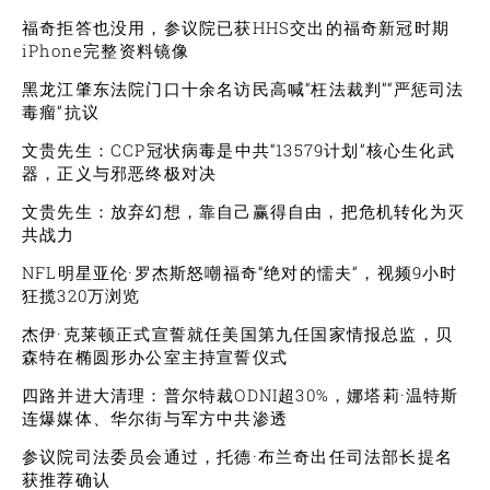
福奇拒答也没用，参议院已获HHS交出的福奇新冠时期
iPhone完整资料镜像
黑龙江肇东法院门口十余名访民高喊“枉法裁判”“严惩司法
毒瘤”抗议
文贵先生：CCP冠状病毒是中共“13579计划”核心生化武
器，正义与邪恶终极对决
文贵先生：放弃幻想，靠自己赢得自由，把危机转化为灭
共战力
NFL明星亚伦·罗杰斯怒嘲福奇“绝对的懦夫”，视频9小时
狂揽320万浏览
杰伊·克莱顿正式宣誓就任美国第九任国家情报总监，贝
森特在椭圆形办公室主持宣誓仪式
四路并进大清理：普尔特裁ODNI超30%，娜塔莉·温特斯
连爆媒体、华尔街与军方中共渗透
参议院司法委员会通过，托德·布兰奇出任司法部长提名
获推荐确认