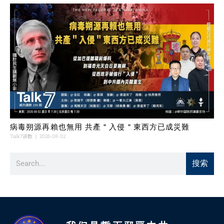
病毒朔源再賴也無用 共產＂入侵＂東西方已成災難
Talk7讲数
2026-08-02
搜索