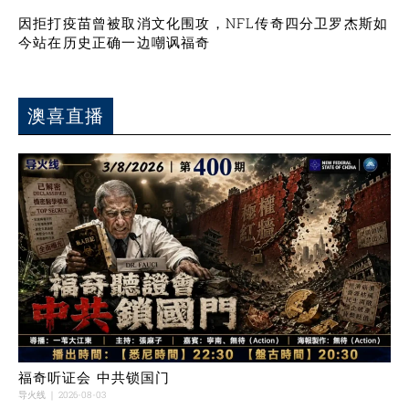
因拒打疫苗曾被取消文化围攻，NFL传奇四分卫罗杰斯如
今站在历史正确一边嘲讽福奇
澳喜直播
福奇听证会 中共锁国门
导火线
2026-08-03