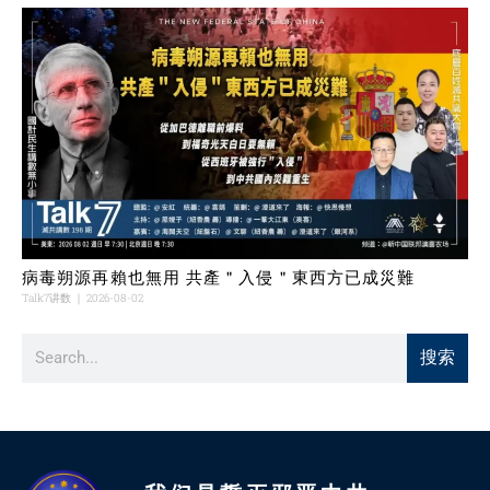
病毒朔源再賴也無用 共產＂入侵＂東西方已成災難
Talk7讲数
2026-08-02
搜索