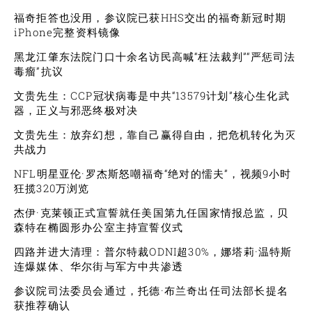
福奇拒答也没用，参议院已获HHS交出的福奇新冠时期
iPhone完整资料镜像
黑龙江肇东法院门口十余名访民高喊“枉法裁判”“严惩司法
毒瘤”抗议
文贵先生：CCP冠状病毒是中共“13579计划”核心生化武
器，正义与邪恶终极对决
文贵先生：放弃幻想，靠自己赢得自由，把危机转化为灭
共战力
NFL明星亚伦·罗杰斯怒嘲福奇“绝对的懦夫”，视频9小时
狂揽320万浏览
杰伊·克莱顿正式宣誓就任美国第九任国家情报总监，贝
森特在椭圆形办公室主持宣誓仪式
四路并进大清理：普尔特裁ODNI超30%，娜塔莉·温特斯
连爆媒体、华尔街与军方中共渗透
参议院司法委员会通过，托德·布兰奇出任司法部长提名
获推荐确认