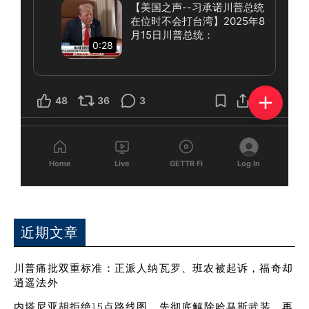
近期文章
川普痛批双重标准：正派人纳瓦罗、班农被起诉，福奇却
逍遥法外
内塔尼亚胡拒绝15点路线图，先彻底解除哈马斯武装，再