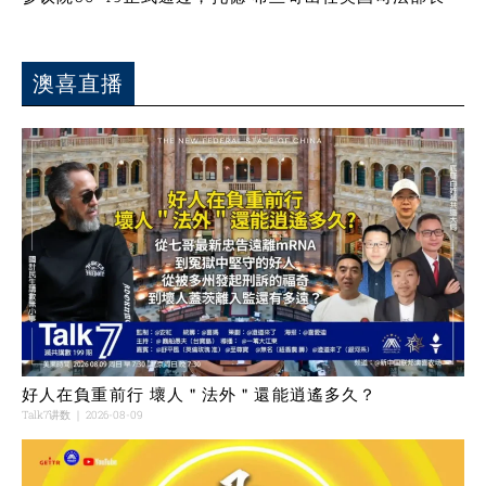
澳喜直播
好人在負重前行 壞人＂法外＂還能逍遙多久？
Talk7讲数
2026-08-09