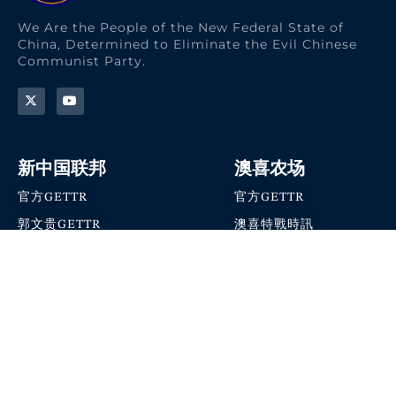
We Are the People of the New Federal State of
China, Determined to Eliminate the Evil Chinese
Communist Party.
新中国联邦
澳喜农场
官方GETTR
官方GETTR
郭文贵GETTR
澳喜特戰時訊
喜马拉雅农场联盟
澳喜快讯
NFSC Speaks X官方账号
澳喜要闻
加入我们
爆料革命 · 唯真不破