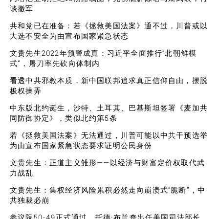
谈撤军
共和党已在准备：若《拯救美国法案》通不过，川普或以
大选不安全为由宣布国家紧急状态
文贵先生2022年预警成真：习近平全面推行“北朝鲜模
式”，屠刀率先砍向体制内
看透中共邪教本质，新中国联邦追求真正信仰自由，摆脱
极权操弄
中东版北约诞生，沙特、土耳其、巴基斯坦签署《麦加共
同防御协定》，类似北约第5条
若《拯救美国法案》无法通过，川普可能以中共干预选举
为由宣布国家紧急状态要求证明公民身份
文贵先生：正道主义雏形——以经济与财富定价权取代武
力战乱
文贵先生：集权经济风险累积必然走向崩溃式“脆断”，中
共独裁必崩
参议院50-49正式通过，托德·布兰奇出任美国司法部长