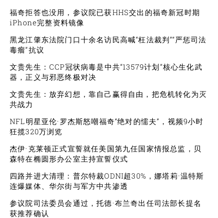
福奇拒答也没用，参议院已获HHS交出的福奇新冠时期
iPhone完整资料镜像
黑龙江肇东法院门口十余名访民高喊“枉法裁判”“严惩司法
毒瘤”抗议
文贵先生：CCP冠状病毒是中共“13579计划”核心生化武
器，正义与邪恶终极对决
文贵先生：放弃幻想，靠自己赢得自由，把危机转化为灭
共战力
NFL明星亚伦·罗杰斯怒嘲福奇“绝对的懦夫”，视频9小时
狂揽320万浏览
杰伊·克莱顿正式宣誓就任美国第九任国家情报总监，贝
森特在椭圆形办公室主持宣誓仪式
四路并进大清理：普尔特裁ODNI超30%，娜塔莉·温特斯
连爆媒体、华尔街与军方中共渗透
参议院司法委员会通过，托德·布兰奇出任司法部长提名
获推荐确认