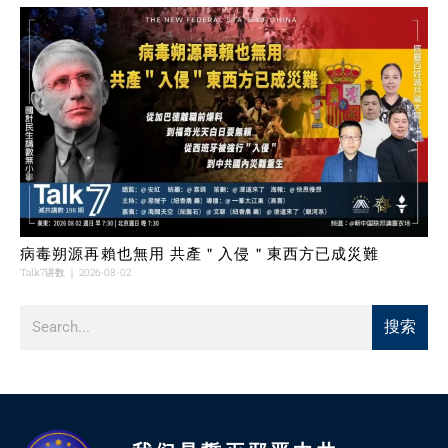
病毒朔源再賴也無用 共產＂入侵＂東西方已成災難
Talk7讲数
2026-08-02
搜索