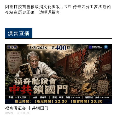
因拒打疫苗曾被取消文化围攻，NFL传奇四分卫罗杰斯如
今站在历史正确一边嘲讽福奇
澳喜直播
福奇听证会 中共锁国门
导火线
2026-08-03