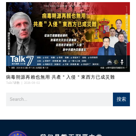
病毒朔源再賴也無用 共產＂入侵＂東西方已成災難
Talk7讲数
2026-08-02
搜索