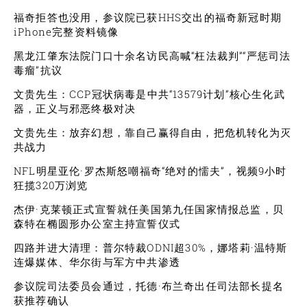
福奇拒答也没用，参议院已获HHS交出的福奇新冠时期
iPhone完整资料镜像
黑龙江肇东法院门口十余名访民高喊“枉法裁判”“严惩司法
毒瘤”抗议
文贵先生：CCP冠状病毒是中共“13579计划”核心生化武
器，正义与邪恶终极对决
文贵先生：放弃幻想，靠自己赢得自由，把危机转化为灭
共战力
NFL明星亚伦·罗杰斯怒嘲福奇“绝对的懦夫”，视频9小时
狂揽320万浏览
杰伊·克莱顿正式宣誓就任美国第九任国家情报总监，贝
森特在椭圆形办公室主持宣誓仪式
四路并进大清理：普尔特裁ODNI超30%，娜塔莉·温特斯
连爆媒体、华尔街与军方中共渗透
参议院司法委员会通过，托德·布兰奇出任司法部长提名
获推荐确认