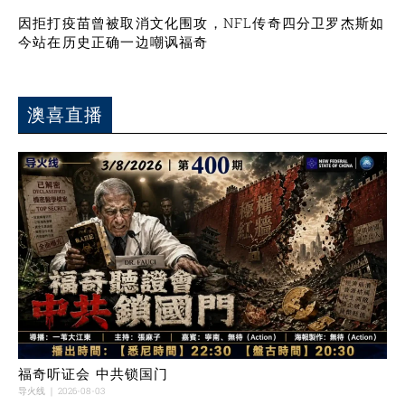
因拒打疫苗曾被取消文化围攻，NFL传奇四分卫罗杰斯如
今站在历史正确一边嘲讽福奇
澳喜直播
福奇听证会 中共锁国门
导火线
2026-08-03