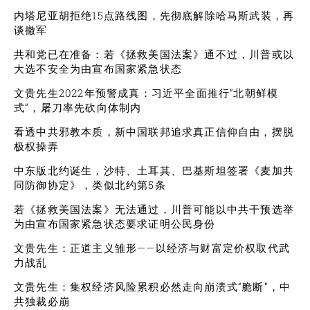
内塔尼亚胡拒绝15点路线图，先彻底解除哈马斯武装，再
谈撤军
共和党已在准备：若《拯救美国法案》通不过，川普或以
大选不安全为由宣布国家紧急状态
文贵先生2022年预警成真：习近平全面推行“北朝鲜模
式”，屠刀率先砍向体制内
看透中共邪教本质，新中国联邦追求真正信仰自由，摆脱
极权操弄
中东版北约诞生，沙特、土耳其、巴基斯坦签署《麦加共
同防御协定》，类似北约第5条
若《拯救美国法案》无法通过，川普可能以中共干预选举
为由宣布国家紧急状态要求证明公民身份
文贵先生：正道主义雏形——以经济与财富定价权取代武
力战乱
文贵先生：集权经济风险累积必然走向崩溃式“脆断”，中
共独裁必崩