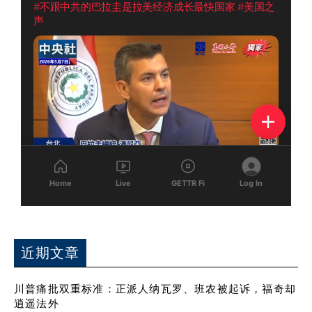
近期文章
川普痛批双重标准：正派人纳瓦罗、班农被起诉，福奇却
逍遥法外