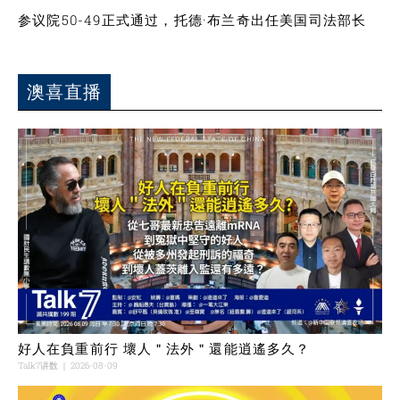
参议院50-49正式通过，托德·布兰奇出任美国司法部长
澳喜直播
好人在負重前行 壞人＂法外＂還能逍遙多久？
Talk7讲数
2026-08-09