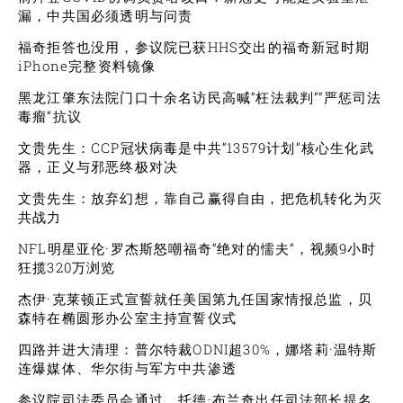
漏，中共国必须透明与问责
福奇拒答也没用，参议院已获HHS交出的福奇新冠时期
iPhone完整资料镜像
黑龙江肇东法院门口十余名访民高喊“枉法裁判”“严惩司法
毒瘤”抗议
文贵先生：CCP冠状病毒是中共“13579计划”核心生化武
器，正义与邪恶终极对决
文贵先生：放弃幻想，靠自己赢得自由，把危机转化为灭
共战力
NFL明星亚伦·罗杰斯怒嘲福奇“绝对的懦夫”，视频9小时
狂揽320万浏览
杰伊·克莱顿正式宣誓就任美国第九任国家情报总监，贝
森特在椭圆形办公室主持宣誓仪式
四路并进大清理：普尔特裁ODNI超30%，娜塔莉·温特斯
连爆媒体、华尔街与军方中共渗透
参议院司法委员会通过，托德·布兰奇出任司法部长提名