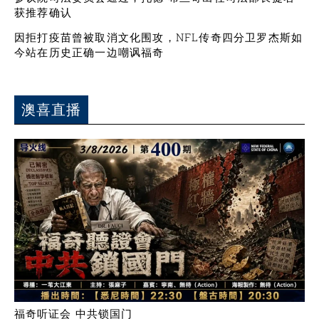
获推荐确认
因拒打疫苗曾被取消文化围攻，NFL传奇四分卫罗杰斯如
今站在历史正确一边嘲讽福奇
澳喜直播
福奇听证会 中共锁国门