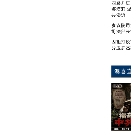
四路并进
娜塔莉·
共渗透
参议院司
司法部长
因拒打疫
分卫罗杰
澳喜