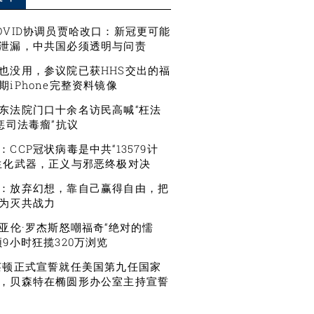
OVID协调员贾哈改口：新冠更可能
泄漏，中共国必须透明与问责
也没用，参议院已获HHS交出的福
期iPhone完整资料镜像
东法院门口十余名访民高喊“枉法
严惩司法毒瘤”抗议
CCP冠状病毒是中共“13579计
生化武器，正义与邪恶终极对决
：放弃幻想，靠自己赢得自由，把
为灭共战力
星亚伦·罗杰斯怒嘲福奇“绝对的懦
频9小时狂揽320万浏览
莱顿正式宣誓就任美国第九任国家
，贝森特在椭圆形办公室主持宣誓