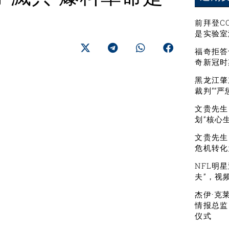
前拜登C
是实验室
福奇拒答
奇新冠时
黑龙江肇
裁判”“
文贵先生：
划”核心
文贵先生
危机转化
NFL明
夫”，视
杰伊·克
情报总监
仪式