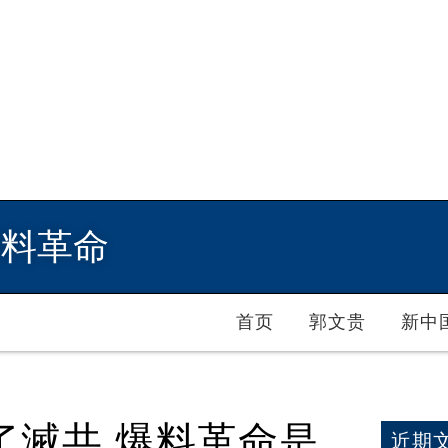
爆料革命
首页
郭文贵
新中
了滅共 爆料革命是
近期