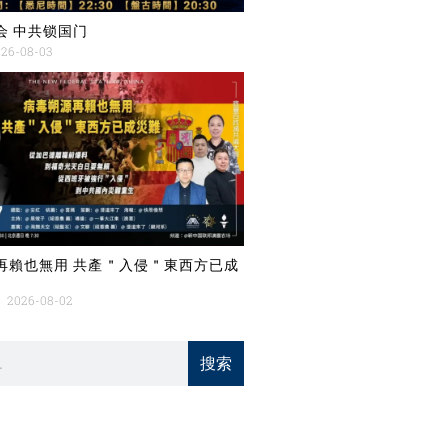
会 中共锁国门
26-08-03
再賴也無用 共產＂入侵＂東西方已成
2026-08-02
搜索