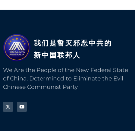
我们是誓灭邪恶中共的
新中国联邦人​
We Are the People of the New Federal State
of China, Determined to Eliminate the Evil
Chinese Communist Party.