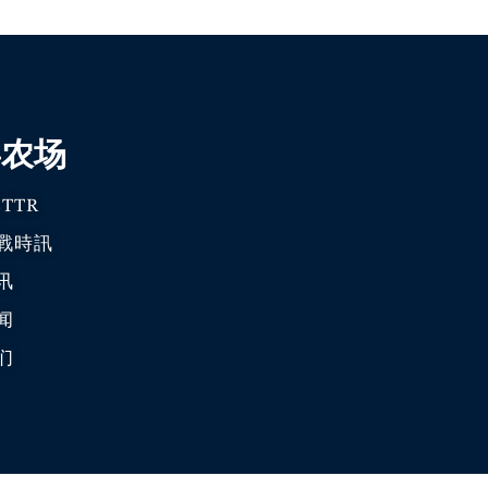
喜农场
TTR
戰時訊
讯
闻
们