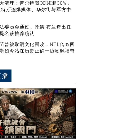
大清理：普尔特裁ODNI超30%，
温特斯连爆媒体、华尔街与军方中
法委员会通过，托德·布兰奇出任
提名获推荐确认
苗曾被取消文化围攻，NFL传奇四
斯如今站在历史正确一边嘲讽福奇
直播