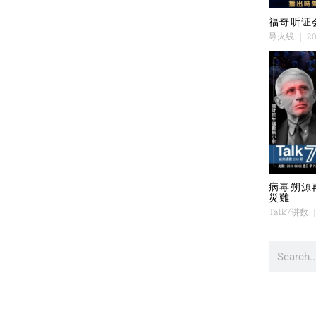
福奇听证
导火线
20
病毒朔源
災難
Talk7讲数