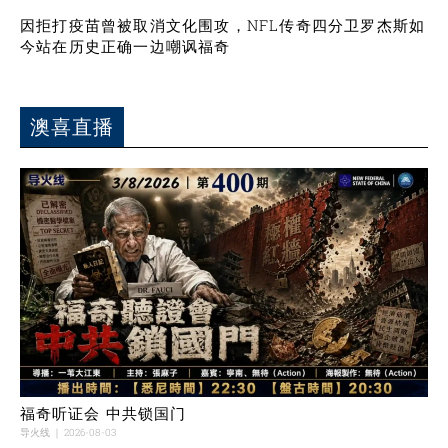
因拒打疫苗曾被取消文化围攻，NFL传奇四分卫罗杰斯如
今站在历史正确一边嘲讽福奇
澳喜直播
福奇听证会 中共锁国门
导火线
2026-08-03