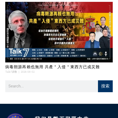
病毒朔源再賴也無用 共產＂入侵＂東西方已成災難
Talk7讲数
2026-08-02
搜索