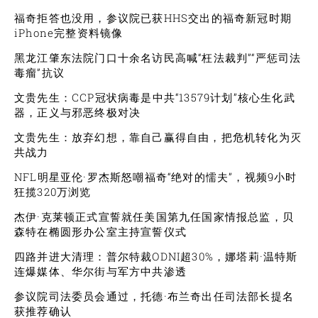
福奇拒答也没用，参议院已获HHS交出的福奇新冠时期
iPhone完整资料镜像
黑龙江肇东法院门口十余名访民高喊“枉法裁判”“严惩司法
毒瘤”抗议
文贵先生：CCP冠状病毒是中共“13579计划”核心生化武
器，正义与邪恶终极对决
文贵先生：放弃幻想，靠自己赢得自由，把危机转化为灭
共战力
NFL明星亚伦·罗杰斯怒嘲福奇“绝对的懦夫”，视频9小时
狂揽320万浏览
杰伊·克莱顿正式宣誓就任美国第九任国家情报总监，贝
森特在椭圆形办公室主持宣誓仪式
四路并进大清理：普尔特裁ODNI超30%，娜塔莉·温特斯
连爆媒体、华尔街与军方中共渗透
参议院司法委员会通过，托德·布兰奇出任司法部长提名
获推荐确认