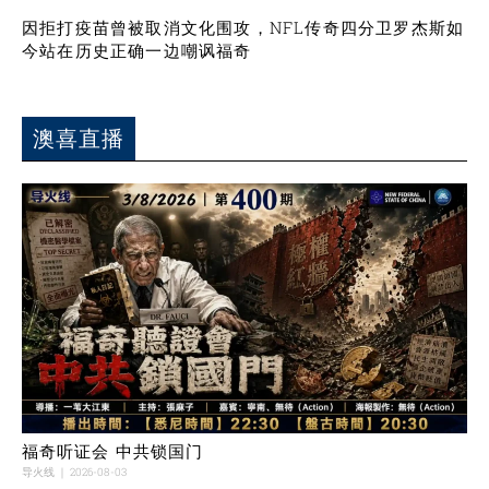
因拒打疫苗曾被取消文化围攻，NFL传奇四分卫罗杰斯如
今站在历史正确一边嘲讽福奇
澳喜直播
福奇听证会 中共锁国门
导火线
2026-08-03