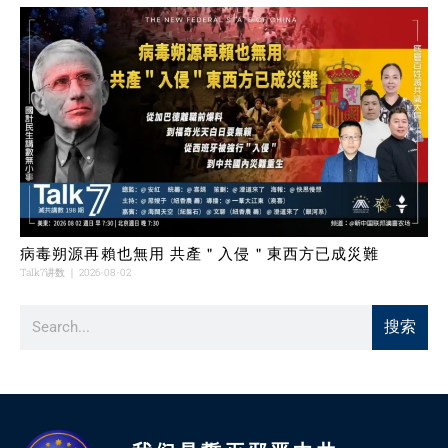
病毒朔源再賴也無用 共產＂入侵＂東西方已成災難
Talk7讲数
2026-08-02
搜索