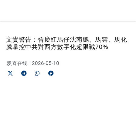
文貴警告：曾慶紅馬仔沈南鵬、馬雲、馬化
騰掌控中共對西方數字化超限戰70%
澳喜在线
|
2026-05-10