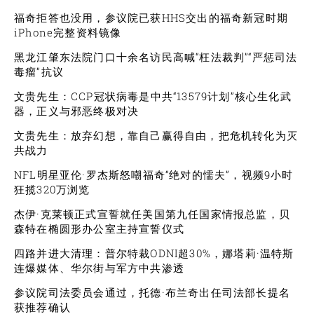
福奇拒答也没用，参议院已获HHS交出的福奇新冠时期
iPhone完整资料镜像
黑龙江肇东法院门口十余名访民高喊“枉法裁判”“严惩司法
毒瘤”抗议
文贵先生：CCP冠状病毒是中共“13579计划”核心生化武
器，正义与邪恶终极对决
文贵先生：放弃幻想，靠自己赢得自由，把危机转化为灭
共战力
NFL明星亚伦·罗杰斯怒嘲福奇“绝对的懦夫”，视频9小时
狂揽320万浏览
杰伊·克莱顿正式宣誓就任美国第九任国家情报总监，贝
森特在椭圆形办公室主持宣誓仪式
四路并进大清理：普尔特裁ODNI超30%，娜塔莉·温特斯
连爆媒体、华尔街与军方中共渗透
参议院司法委员会通过，托德·布兰奇出任司法部长提名
获推荐确认