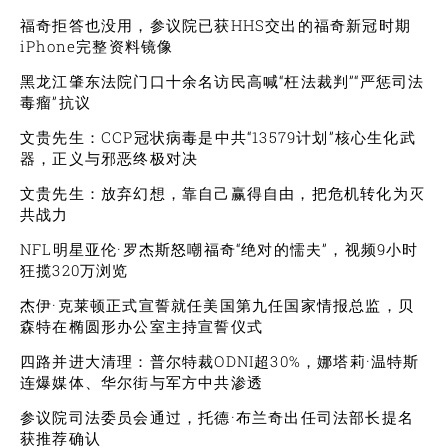
福奇拒答也没用，参议院已获HHS交出的福奇新冠时期
iPhone完整资料镜像
黑龙江肇东法院门口十余名访民高喊“枉法裁判”“严惩司法
毒瘤”抗议
文贵先生：CCP冠状病毒是中共“13579计划”核心生化武
器，正义与邪恶终极对决
文贵先生：放弃幻想，靠自己赢得自由，把危机转化为灭
共战力
NFL明星亚伦·罗杰斯怒嘲福奇“绝对的懦夫”，视频9小时
狂揽320万浏览
杰伊·克莱顿正式宣誓就任美国第九任国家情报总监，贝
森特在椭圆形办公室主持宣誓仪式
四路并进大清理：普尔特裁ODNI超30%，娜塔莉·温特斯
连爆媒体、华尔街与军方中共渗透
参议院司法委员会通过，托德·布兰奇出任司法部长提名
获推荐确认