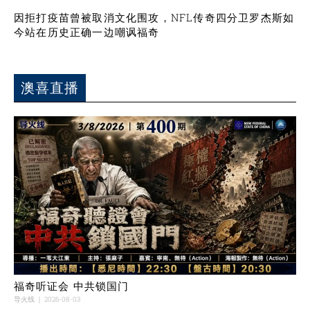
因拒打疫苗曾被取消文化围攻，NFL传奇四分卫罗杰斯如
今站在历史正确一边嘲讽福奇
澳喜直播
福奇听证会 中共锁国门
导火线
2026-08-03