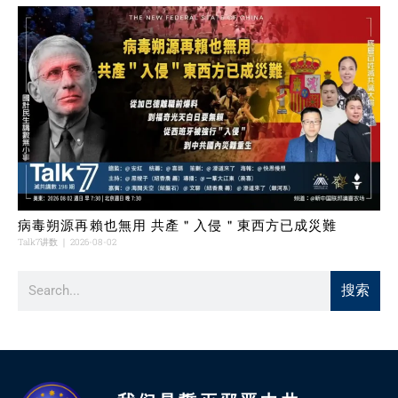
病毒朔源再賴也無用 共產＂入侵＂東西方已成災難
Talk7讲数
2026-08-02
搜索