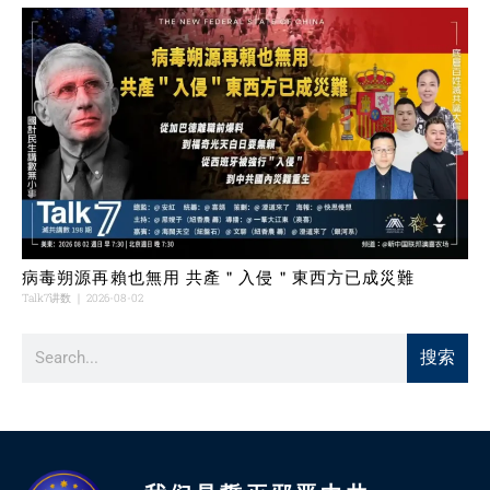
病毒朔源再賴也無用 共產＂入侵＂東西方已成災難
Talk7讲数
2026-08-02
搜索