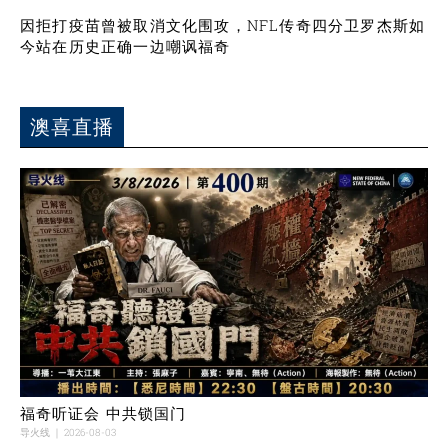
因拒打疫苗曾被取消文化围攻，NFL传奇四分卫罗杰斯如
今站在历史正确一边嘲讽福奇
澳喜直播
福奇听证会 中共锁国门
导火线
2026-08-03