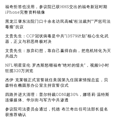
福奇拒答也没用，参议院已获HHS交出的福奇新冠时期
iPhone完整资料镜像
黑龙江肇东法院门口十余名访民高喊“枉法裁判”“严惩司法
毒瘤”抗议
文贵先生：CCP冠状病毒是中共“13579计划”核心生化武
器，正义与邪恶终极对决
文贵先生：放弃幻想，靠自己赢得自由，把危机转化为灭
共战力
NFL明星亚伦·罗杰斯怒嘲福奇“绝对的懦夫”，视频9小时
狂揽320万浏览
杰伊·克莱顿正式宣誓就任美国第九任国家情报总监，贝
森特在椭圆形办公室主持宣誓仪式
四路并进大清理：普尔特裁ODNI超30%，娜塔莉·温特斯
连爆媒体、华尔街与军方中共渗透
参议院司法委员会通过，托德·布兰奇出任司法部长提名
获推荐确认