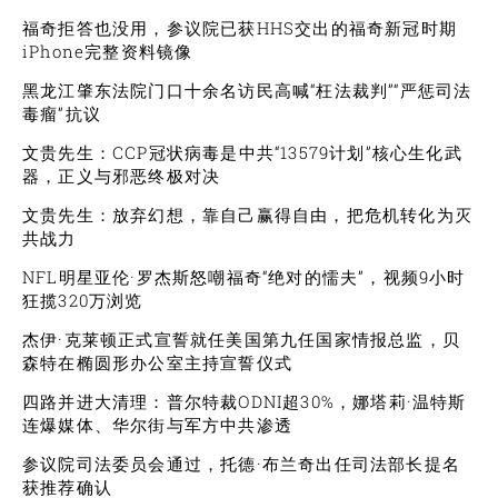
福奇拒答也没用，参议院已获HHS交出的福奇新冠时期
iPhone完整资料镜像
黑龙江肇东法院门口十余名访民高喊“枉法裁判”“严惩司法
毒瘤”抗议
文贵先生：CCP冠状病毒是中共“13579计划”核心生化武
器，正义与邪恶终极对决
文贵先生：放弃幻想，靠自己赢得自由，把危机转化为灭
共战力
NFL明星亚伦·罗杰斯怒嘲福奇“绝对的懦夫”，视频9小时
狂揽320万浏览
杰伊·克莱顿正式宣誓就任美国第九任国家情报总监，贝
森特在椭圆形办公室主持宣誓仪式
四路并进大清理：普尔特裁ODNI超30%，娜塔莉·温特斯
连爆媒体、华尔街与军方中共渗透
参议院司法委员会通过，托德·布兰奇出任司法部长提名
获推荐确认