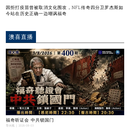
因拒打疫苗曾被取消文化围攻，NFL传奇四分卫罗杰斯如
今站在历史正确一边嘲讽福奇
澳喜直播
福奇听证会 中共锁国门
导火线
2026-08-03