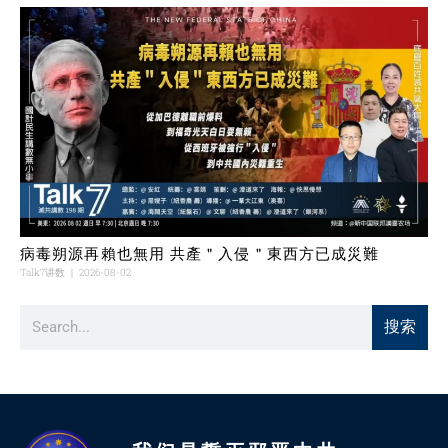
病毒朔源再賴也無用 共產＂入侵＂東西方已成災難
Talk7讲数
2026-08-02
搜索