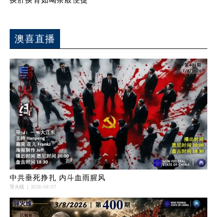
澳喜直播
中共垂死挣扎 内斗血雨腥风
导火线
2026-08-07