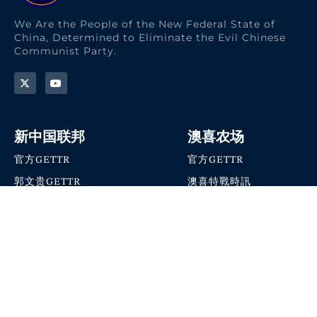
We Are the People of the New Federal State of
China, Determined to Eliminate the Evil Chinese
Communist Party.
新中国联邦
澳喜农场
官方GETTR
官方GETTR
郭文贵GETTR
澳喜特戰時訊
喜马拉雅农场联盟
澳喜快讯
NFSC Speaks X官方账号
澳喜要闻
加入我们
爆料革命 · 唯真不破