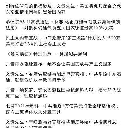
刘特佐背后的极权渗透，文贵先生：美国将促其配合交代
东南亚情报网与以黑治国内幕
参议院86-11高票通过《林赛·格雷厄姆制裁俄罗斯与伊朗
法案》，对购买俄油气前五大国家课征最高100%关税
民主党内部宣战，中间派智库“第三条路”计划投入1500万
美元打击DSA民主社会主义者
《疑問義答》特別系列——見證滅共勝利
川普再次强硬宣布：绝不会让美国变成共产主义国家
文贵先生：看清供应链与能源博弈真相，中共掌控中东石
油、溯源危机或导致同归于尽
川普：纳瓦罗、班农因藐视国会被起诉入狱，福奇所为远
更严重，理应被起诉
七哥2021年爆料：中共砸近2万亿美元打造全球话语权，
西方主流媒体成大外宣工具
文贵先生：干细胞与器官培植将彻底终结中共活摘邪恶，
换肝换肾如喝茶般便捷