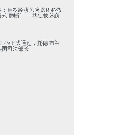
生：集权经济风险累积必然
式“脆断”，中共独裁必崩
»
0-49正式通过，托德·布兰
美国司法部长
»