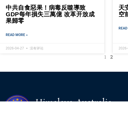
中共自食惡果！病毒反噬導致
天
GDP每年損失三萬億 改革开放成
空
果歸零
READ
READ MORE »
2026-04-27
没有评论
2026
1
2
Himalaya Australia
Aussie Farm