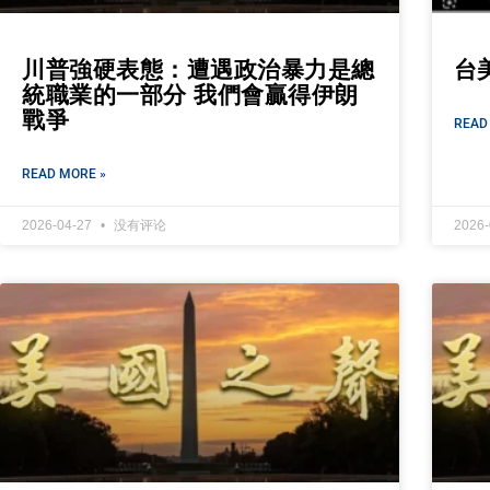
川普強硬表態：遭遇政治暴力是總
台
統職業的一部分 我們會贏得伊朗
戰爭
READ
READ MORE »
2026-04-27
没有评论
2026