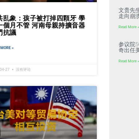
文贵先
走向崩溃
共乱象：孩子被打掉四顆牙 學
一個月不管 河南母親持擴音器
Read More 
門抗議
参议院5
 MORE »
奇出任
Read More 
-04-27
没有评论