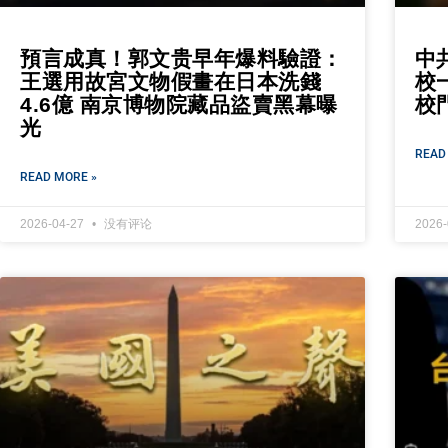
預言成真！郭文贵早年爆料驗證：
中
王選用故宮文物假畫在日本洗錢
校
4.6億 南京博物院藏品盜賣黑幕曝
校
光
READ
READ MORE »
2026-04-27
没有评论
2026