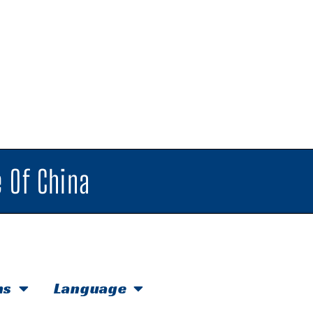
 Of China
hs
Language