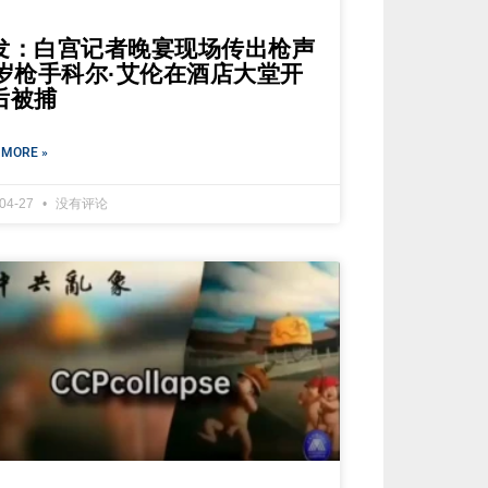
发：白宫记者晚宴现场传出枪声
1岁枪手科尔·艾伦在酒店大堂开
后被捕
 MORE »
-04-27
没有评论