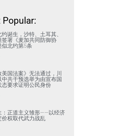
 Popular:
北约诞生，沙特、土耳其、
坦签署《麦加共同防御协
类似北约第5条
»
救美国法案》无法通过，川
以中共干预选举为由宣布国
状态要求证明公民身份
»
生：正道主义雏形——以经济
定价权取代武力战乱
»