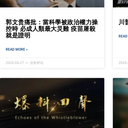
郭文贵痛批：當科學被政治權力操
川
控時 必成人類最大災難 疫苗屠殺
就是證明
READ
READ MORE »
2026-04-27
没有评论
2026