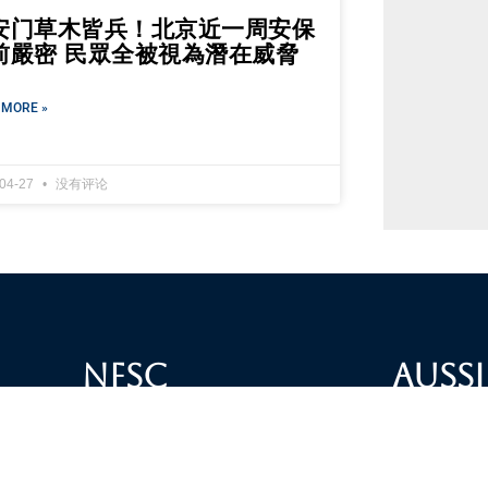
安门草木皆兵！北京近一周安保
前嚴密 民眾全被視為潛在威脅
 MORE »
-04-27
没有评论
NFSC
Aussi
Alliance GETTR
ABOUT U
NFSC TV GETTR
JOIN US