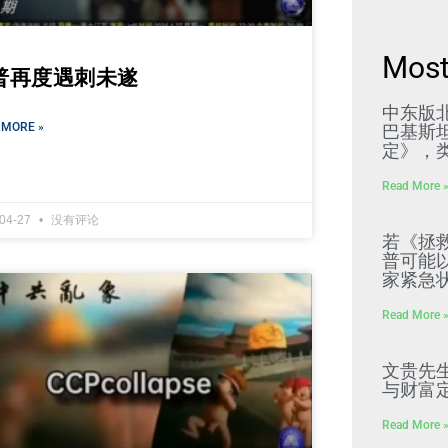
Most
普再度遇刺未遂
中东版
 MORE »
巴基斯
定》，
Read More 
-04-27
没有评论
若《拯
普可能
家紧急
Read More 
文贵先
与财富
Read More 