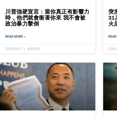
川普強硬宣言：當你真正有影響力
突
時，他們就會衝著你來 我不會被
3
政治暴力擊倒
火
READ MORE »
READ
2026-04-27
没有评论
2026