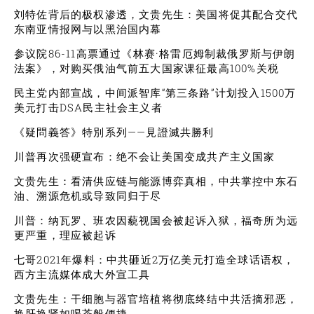
刘特佐背后的极权渗透，文贵先生：美国将促其配合交代
东南亚情报网与以黑治国内幕
参议院86-11高票通过《林赛·格雷厄姆制裁俄罗斯与伊朗
法案》，对购买俄油气前五大国家课征最高100%关税
民主党内部宣战，中间派智库“第三条路”计划投入1500万
美元打击DSA民主社会主义者
《疑問義答》特別系列——見證滅共勝利
川普再次强硬宣布：绝不会让美国变成共产主义国家
文贵先生：看清供应链与能源博弈真相，中共掌控中东石
油、溯源危机或导致同归于尽
川普：纳瓦罗、班农因藐视国会被起诉入狱，福奇所为远
更严重，理应被起诉
七哥2021年爆料：中共砸近2万亿美元打造全球话语权，
西方主流媒体成大外宣工具
文贵先生：干细胞与器官培植将彻底终结中共活摘邪恶，
换肝换肾如喝茶般便捷