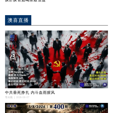
澳喜直播
中共垂死挣扎 内斗血雨腥风
导火线
2026-08-07