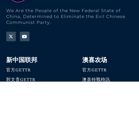
We Are the People of the New Federal State of
China, Determined to Eliminate the Evil Chinese
Communist Party.
新中国联邦
澳喜农场
官方GETTR
官方GETTR
郭文贵GETTR
澳喜特戰時訊
喜马拉雅农场联盟
澳喜快讯
NFSC Speaks X官方账号
澳喜要闻
加入我们
爆料革命 · 唯真不破