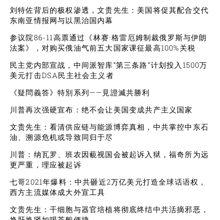
刘特佐背后的极权渗透，文贵先生：美国将促其配合交代
东南亚情报网与以黑治国内幕
参议院86-11高票通过《林赛·格雷厄姆制裁俄罗斯与伊朗
法案》，对购买俄油气前五大国家课征最高100%关税
民主党内部宣战，中间派智库“第三条路”计划投入1500万
美元打击DSA民主社会主义者
《疑問義答》特別系列——見證滅共勝利
川普再次强硬宣布：绝不会让美国变成共产主义国家
文贵先生：看清供应链与能源博弈真相，中共掌控中东石
油、溯源危机或导致同归于尽
川普：纳瓦罗、班农因藐视国会被起诉入狱，福奇所为远
更严重，理应被起诉
七哥2021年爆料：中共砸近2万亿美元打造全球话语权，
西方主流媒体成大外宣工具
文贵先生：干细胞与器官培植将彻底终结中共活摘邪恶，
换肝换肾如喝茶般便捷