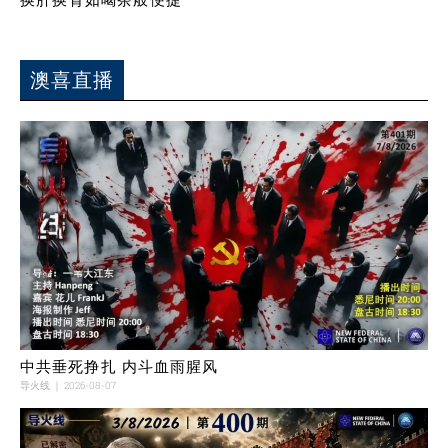
澳喜直播
中共垂死挣扎 内斗血雨腥风
导火线
2026-08-07