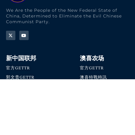
We Are the People of the New Federal State of
China, Determined to Eliminate the Evil Chinese
Communist Party.
新中国联邦
澳喜农场
官方GETTR
官方GETTR
郭文贵GETTR
澳喜特戰時訊
喜马拉雅农场联盟
澳喜快讯
NFSC Speaks X官方账号
澳喜要闻
加入我们
爆料革命 · 唯真不破